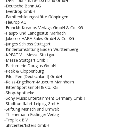
-DER Touristik Deutschland GmbH
-Deutsche Bahn AG
-Everdrop GmbH
-Familienbildungsstätte Göppingen
-Fleurop AG
-Franckh-Kosmos Verlags-GmbH & Co. KG
-Haupt- und Landgestüt Marbach
-Jako-o / HABA Sales GmbH & Co. KG
-Junges Schloss Stuttgart
-Kinderturnstiftung Baden-Württemberg
-KREATIV | Messe Stuttgart
-Messe Stuttgart GmbH
-Parfümerie Douglas GmbH
-Peek & Cloppenburg
-Pilot Pen (Deutschland) GmbH
-Reiss-Engelhorn-Museum Mannheim
-Ritter Sport GmbH & Co. KG
-Shop-Apotheke
-Sony Music Entertainment Germany GmbH
-Stadtrundfahrt Leipzig GmbH
-Stiftung Mensch und Umwelt
-Thienemann Esslinger Verlag
-Tropilex B.V.
-uhrcenter/Esters GmbH