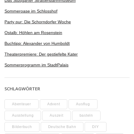
Das Stuttgarter Straßenbahnmuseum
Sommeroase im Schlosshof
Party pur: Die Schorndorfer Woche
Ostalb: Höhlen am Rosenstein
Buchtipp: Alexander von Humboldt
Theaterpremiere: Der gestiefelte Kater
Sommerprogramm im StadtPalais
SCHLAGWÖRTER
Abenteuer
Advent
Ausflug
Ausstellung
Auszeit
basteln
Bilderbuch
Deutsche Bahn
DIY