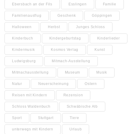
Ebersbach an der Fils
Esslingen
Familie
Familienausflug
Geschenk
Göppingen
Halloween
Herbst
Junges Schloss
Kinderbuch
Kindergeburtstag
Kinderlieder
Kindermusik
Kosmos Verlag
Kunst
Ludwigsburg
Mitmach-Ausstellung
Mitmachausstellung
Museum
Musik
Natur
Neuerscheinung
Ostern
Reisen mit Kindern
Rezension
Schloss Waldenbuch
Schwäbische Alb
Sport
Stuttgart
Tiere
unterwegs mit Kindern
Urlaub