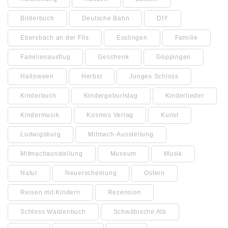
Bilderbuch
Deutsche Bahn
DIY
Ebersbach an der Fils
Esslingen
Familie
Familienausflug
Geschenk
Göppingen
Halloween
Herbst
Junges Schloss
Kinderbuch
Kindergeburtstag
Kinderlieder
Kindermusik
Kosmos Verlag
Kunst
Ludwigsburg
Mitmach-Ausstellung
Mitmachausstellung
Museum
Musik
Natur
Neuerscheinung
Ostern
Reisen mit Kindern
Rezension
Schloss Waldenbuch
Schwäbische Alb