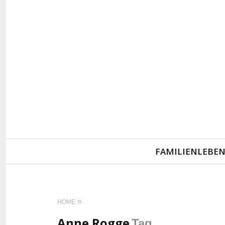
Primary
FAMILIENLEBE
Navigation
HOME
Anne Rogge
Tag