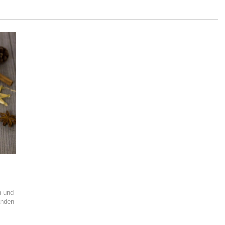
n und
anden