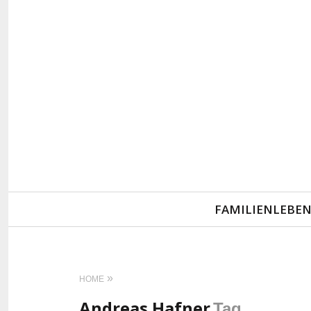
Primary
FAMILIENLEBE
Navigation
HOME
Andreas Hafner
Tag