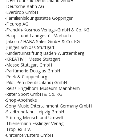
-DER Touristik Deutschland GmbH
-Deutsche Bahn AG
-Everdrop GmbH
-Familienbildungsstätte Göppingen
-Fleurop AG
-Franckh-Kosmos Verlags-GmbH & Co. KG
-Haupt- und Landgestüt Marbach
-Jako-o / HABA Sales GmbH & Co. KG
-Junges Schloss Stuttgart
-Kinderturnstiftung Baden-Württemberg
-KREATIV | Messe Stuttgart
-Messe Stuttgart GmbH
-Parfümerie Douglas GmbH
-Peek & Cloppenburg
-Pilot Pen (Deutschland) GmbH
-Reiss-Engelhorn-Museum Mannheim
-Ritter Sport GmbH & Co. KG
-Shop-Apotheke
-Sony Music Entertainment Germany GmbH
-Stadtrundfahrt Leipzig GmbH
-Stiftung Mensch und Umwelt
-Thienemann Esslinger Verlag
-Tropilex B.V.
-uhrcenter/Esters GmbH