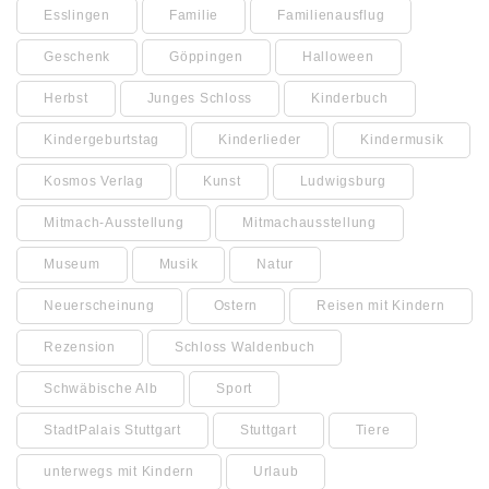
Esslingen
Familie
Familienausflug
Geschenk
Göppingen
Halloween
Herbst
Junges Schloss
Kinderbuch
Kindergeburtstag
Kinderlieder
Kindermusik
Kosmos Verlag
Kunst
Ludwigsburg
Mitmach-Ausstellung
Mitmachausstellung
Museum
Musik
Natur
Neuerscheinung
Ostern
Reisen mit Kindern
Rezension
Schloss Waldenbuch
Schwäbische Alb
Sport
StadtPalais Stuttgart
Stuttgart
Tiere
unterwegs mit Kindern
Urlaub