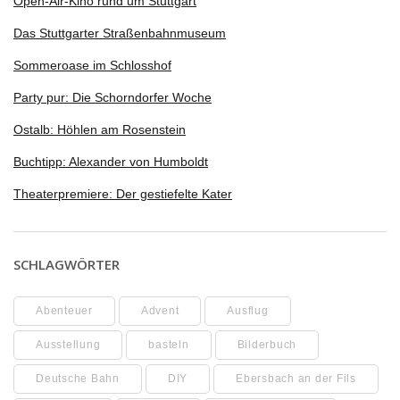
Open-Air-Kino rund um Stuttgart
Das Stuttgarter Straßenbahnmuseum
Sommeroase im Schlosshof
Party pur: Die Schorndorfer Woche
Ostalb: Höhlen am Rosenstein
Buchtipp: Alexander von Humboldt
Theaterpremiere: Der gestiefelte Kater
SCHLAGWÖRTER
Abenteuer
Advent
Ausflug
Ausstellung
basteln
Bilderbuch
Deutsche Bahn
DIY
Ebersbach an der Fils