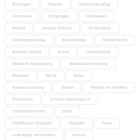
Esslingen
Familie
Familienausflug
Geschenk
Göppingen
Halloween
Herbst
Junges Schloss
Kinderbuch
Kindergeburtstag
Kinderlieder
Kindermusik
Kosmos Verlag
Kunst
Ludwigsburg
Mitmach-Ausstellung
Mitmachausstellung
Museum
Musik
Natur
Neuerscheinung
Ostern
Reisen mit Kindern
Rezension
Schloss Waldenbuch
Schwäbische Alb
Sport
StadtPalais Stuttgart
Stuttgart
Tiere
unterwegs mit Kindern
Urlaub