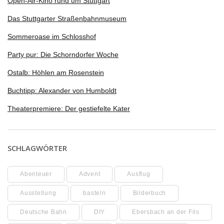
Open-Air-Kino rund um Stuttgart
Das Stuttgarter Straßenbahnmuseum
Sommeroase im Schlosshof
Party pur: Die Schorndorfer Woche
Ostalb: Höhlen am Rosenstein
Buchtipp: Alexander von Humboldt
Theaterpremiere: Der gestiefelte Kater
SCHLAGWÖRTER
Abenteuer
Advent
Ausflug
Ausstellung
basteln
Bilderbuch
Deutsche Bahn
DIY
Ebersbach an der Fils