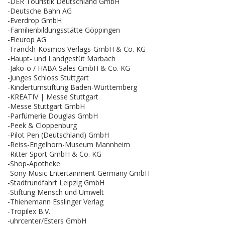
-DER Touristik Deutschland GmbH
-Deutsche Bahn AG
-Everdrop GmbH
-Familienbildungsstätte Göppingen
-Fleurop AG
-Franckh-Kosmos Verlags-GmbH & Co. KG
-Haupt- und Landgestüt Marbach
-Jako-o / HABA Sales GmbH & Co. KG
-Junges Schloss Stuttgart
-Kinderturnstiftung Baden-Württemberg
-KREATIV | Messe Stuttgart
-Messe Stuttgart GmbH
-Parfümerie Douglas GmbH
-Peek & Cloppenburg
-Pilot Pen (Deutschland) GmbH
-Reiss-Engelhorn-Museum Mannheim
-Ritter Sport GmbH & Co. KG
-Shop-Apotheke
-Sony Music Entertainment Germany GmbH
-Stadtrundfahrt Leipzig GmbH
-Stiftung Mensch und Umwelt
-Thienemann Esslinger Verlag
-Tropilex B.V.
-uhrcenter/Esters GmbH