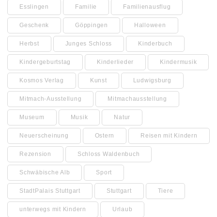
Esslingen
Familie
Familienausflug
Geschenk
Göppingen
Halloween
Herbst
Junges Schloss
Kinderbuch
Kindergeburtstag
Kinderlieder
Kindermusik
Kosmos Verlag
Kunst
Ludwigsburg
Mitmach-Ausstellung
Mitmachausstellung
Museum
Musik
Natur
Neuerscheinung
Ostern
Reisen mit Kindern
Rezension
Schloss Waldenbuch
Schwäbische Alb
Sport
StadtPalais Stuttgart
Stuttgart
Tiere
unterwegs mit Kindern
Urlaub