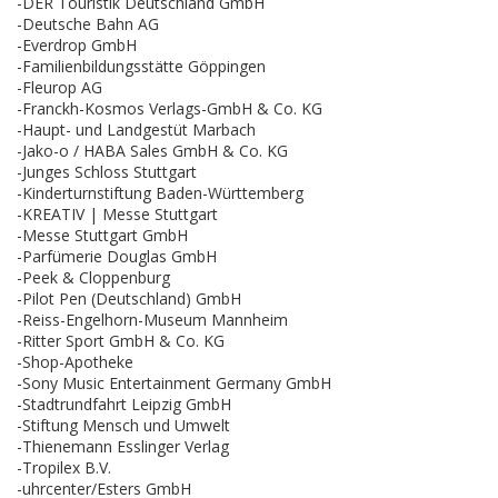
-DER Touristik Deutschland GmbH
-Deutsche Bahn AG
-Everdrop GmbH
-Familienbildungsstätte Göppingen
-Fleurop AG
-Franckh-Kosmos Verlags-GmbH & Co. KG
-Haupt- und Landgestüt Marbach
-Jako-o / HABA Sales GmbH & Co. KG
-Junges Schloss Stuttgart
-Kinderturnstiftung Baden-Württemberg
-KREATIV | Messe Stuttgart
-Messe Stuttgart GmbH
-Parfümerie Douglas GmbH
-Peek & Cloppenburg
-Pilot Pen (Deutschland) GmbH
-Reiss-Engelhorn-Museum Mannheim
-Ritter Sport GmbH & Co. KG
-Shop-Apotheke
-Sony Music Entertainment Germany GmbH
-Stadtrundfahrt Leipzig GmbH
-Stiftung Mensch und Umwelt
-Thienemann Esslinger Verlag
-Tropilex B.V.
-uhrcenter/Esters GmbH