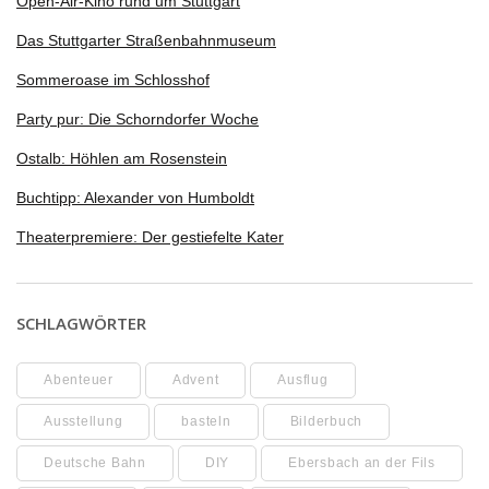
Open-Air-Kino rund um Stuttgart
Das Stuttgarter Straßenbahnmuseum
Sommeroase im Schlosshof
Party pur: Die Schorndorfer Woche
Ostalb: Höhlen am Rosenstein
Buchtipp: Alexander von Humboldt
Theaterpremiere: Der gestiefelte Kater
SCHLAGWÖRTER
Abenteuer
Advent
Ausflug
Ausstellung
basteln
Bilderbuch
Deutsche Bahn
DIY
Ebersbach an der Fils