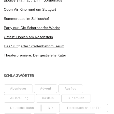
Biodiversität hautnah im Boßlerhaus
Open-Air-Kino rund um Stuttgart
Sommeroase im Schlosshof
Party pur: Die Schorndorfer Woche
Ostalb: Höhlen am Rosenstein
Das Stuttgarter Straßenbahnmuseum
Theaterpremiere: Der gestiefelte Kater
SCHLAGWÖRTER
Abenteuer
Advent
Ausflug
Ausstellung
basteln
Bilderbuch
Deutsche Bahn
DIY
Ebersbach an der Fils