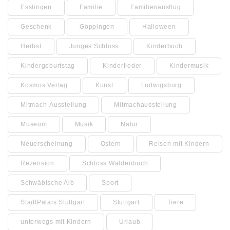
Esslingen
Familie
Familienausflug
Geschenk
Göppingen
Halloween
Herbst
Junges Schloss
Kinderbuch
Kindergeburtstag
Kinderlieder
Kindermusik
Kosmos Verlag
Kunst
Ludwigsburg
Mitmach-Ausstellung
Mitmachausstellung
Museum
Musik
Natur
Neuerscheinung
Ostern
Reisen mit Kindern
Rezension
Schloss Waldenbuch
Schwäbische Alb
Sport
StadtPalais Stuttgart
Stuttgart
Tiere
unterwegs mit Kindern
Urlaub