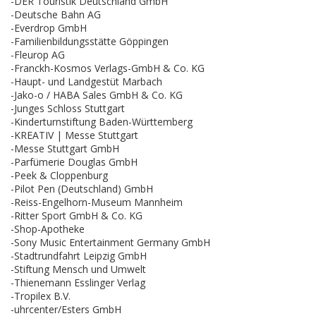
-DER Touristik Deutschland GmbH
-Deutsche Bahn AG
-Everdrop GmbH
-Familienbildungsstätte Göppingen
-Fleurop AG
-Franckh-Kosmos Verlags-GmbH & Co. KG
-Haupt- und Landgestüt Marbach
-Jako-o / HABA Sales GmbH & Co. KG
-Junges Schloss Stuttgart
-Kinderturnstiftung Baden-Württemberg
-KREATIV | Messe Stuttgart
-Messe Stuttgart GmbH
-Parfümerie Douglas GmbH
-Peek & Cloppenburg
-Pilot Pen (Deutschland) GmbH
-Reiss-Engelhorn-Museum Mannheim
-Ritter Sport GmbH & Co. KG
-Shop-Apotheke
-Sony Music Entertainment Germany GmbH
-Stadtrundfahrt Leipzig GmbH
-Stiftung Mensch und Umwelt
-Thienemann Esslinger Verlag
-Tropilex B.V.
-uhrcenter/Esters GmbH