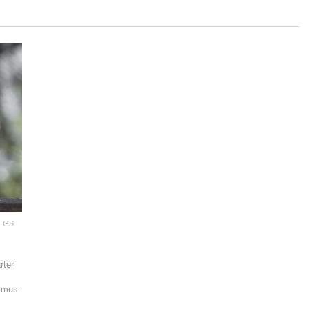
EGS
rter
ismus