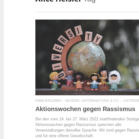
READ MORE
FAMILIENLEBEN
MUSEEN, UNTERHALTUNG & CO.
UNTERW
Aktionswochen gegen Rassismus
Bei den vom 14. bis 27. März 2022 stattfindenden Stuttga
Aktionswochen gegen Rassismus sprechen alle
Veranstaltungen dieselbe Sprache: Wir sind gegen Rass
und für eine offene Gesellschaft.