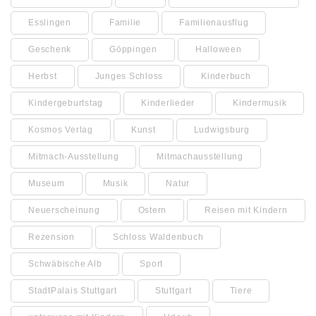
Esslingen
Familie
Familienausflug
Geschenk
Göppingen
Halloween
Herbst
Junges Schloss
Kinderbuch
Kindergeburtstag
Kinderlieder
Kindermusik
Kosmos Verlag
Kunst
Ludwigsburg
Mitmach-Ausstellung
Mitmachausstellung
Museum
Musik
Natur
Neuerscheinung
Ostern
Reisen mit Kindern
Rezension
Schloss Waldenbuch
Schwäbische Alb
Sport
StadtPalais Stuttgart
Stuttgart
Tiere