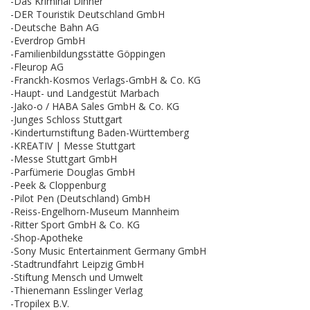
-Das Kriminal Dinner
-DER Touristik Deutschland GmbH
-Deutsche Bahn AG
-Everdrop GmbH
-Familienbildungsstätte Göppingen
-Fleurop AG
-Franckh-Kosmos Verlags-GmbH & Co. KG
-Haupt- und Landgestüt Marbach
-Jako-o / HABA Sales GmbH & Co. KG
-Junges Schloss Stuttgart
-Kinderturnstiftung Baden-Württemberg
-KREATIV | Messe Stuttgart
-Messe Stuttgart GmbH
-Parfümerie Douglas GmbH
-Peek & Cloppenburg
-Pilot Pen (Deutschland) GmbH
-Reiss-Engelhorn-Museum Mannheim
-Ritter Sport GmbH & Co. KG
-Shop-Apotheke
-Sony Music Entertainment Germany GmbH
-Stadtrundfahrt Leipzig GmbH
-Stiftung Mensch und Umwelt
-Thienemann Esslinger Verlag
-Tropilex B.V.