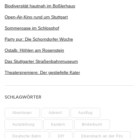
Biodiversität hautnah im Boßlerhaus
Open-Air-Kino rund um Stuttgart
Sommeroase im Schlosshof
Party pur: Die Schorndorfer Woche
Ostalb: Höhlen am Rosenstein
Das Stuttgarter Straßenbahnmuseum
Theaterpremiere: Der gestiefelte Kater
SCHLAGWÖRTER
Abenteuer
Advent
Ausflug
Ausstellung
basteln
Bilderbuch
Deutsche Bahn
DIY
Ebersbach an der Fils