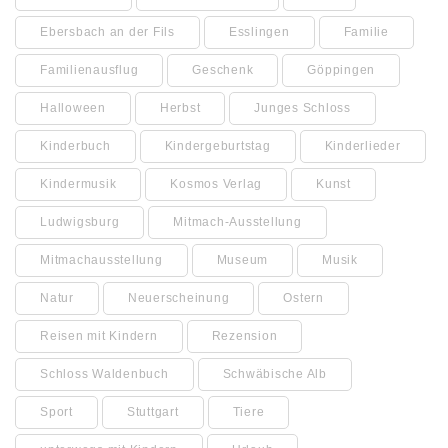
Ebersbach an der Fils
Esslingen
Familie
Familienausflug
Geschenk
Göppingen
Halloween
Herbst
Junges Schloss
Kinderbuch
Kindergeburtstag
Kinderlieder
Kindermusik
Kosmos Verlag
Kunst
Ludwigsburg
Mitmach-Ausstellung
Mitmachausstellung
Museum
Musik
Natur
Neuerscheinung
Ostern
Reisen mit Kindern
Rezension
Schloss Waldenbuch
Schwäbische Alb
Sport
Stuttgart
Tiere