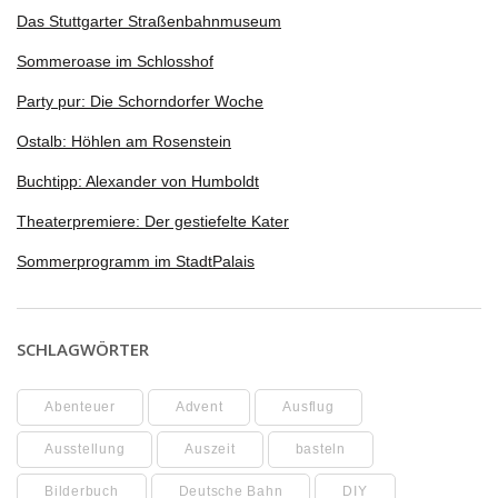
Das Stuttgarter Straßenbahnmuseum
Sommeroase im Schlosshof
Party pur: Die Schorndorfer Woche
Ostalb: Höhlen am Rosenstein
Buchtipp: Alexander von Humboldt
Theaterpremiere: Der gestiefelte Kater
Sommerprogramm im StadtPalais
SCHLAGWÖRTER
Abenteuer
Advent
Ausflug
Ausstellung
Auszeit
basteln
Bilderbuch
Deutsche Bahn
DIY