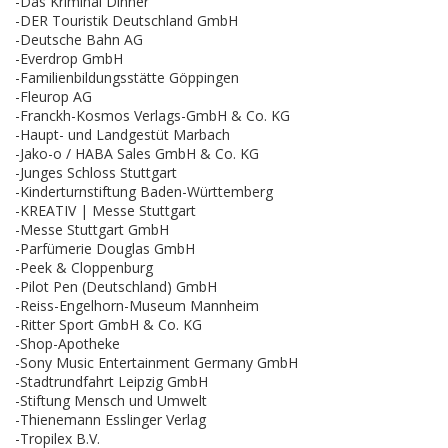
-Das Kriminal Dinner
-DER Touristik Deutschland GmbH
-Deutsche Bahn AG
-Everdrop GmbH
-Familienbildungsstätte Göppingen
-Fleurop AG
-Franckh-Kosmos Verlags-GmbH & Co. KG
-Haupt- und Landgestüt Marbach
-Jako-o / HABA Sales GmbH & Co. KG
-Junges Schloss Stuttgart
-Kinderturnstiftung Baden-Württemberg
-KREATIV | Messe Stuttgart
-Messe Stuttgart GmbH
-Parfümerie Douglas GmbH
-Peek & Cloppenburg
-Pilot Pen (Deutschland) GmbH
-Reiss-Engelhorn-Museum Mannheim
-Ritter Sport GmbH & Co. KG
-Shop-Apotheke
-Sony Music Entertainment Germany GmbH
-Stadtrundfahrt Leipzig GmbH
-Stiftung Mensch und Umwelt
-Thienemann Esslinger Verlag
-Tropilex B.V.