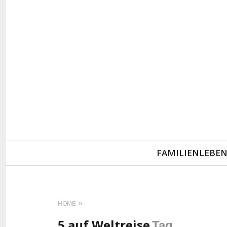
Primary
FAMILIENLEBE
Navigation
HOME
5 auf Weltreise
Tag