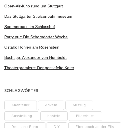
Open-Air-Kino rund um Stuttgart
Das Stuttgarter Straßenbahnmuseum
Sommeroase im Schlosshof
Party pur: Die Schorndorfer Woche
Ostalb: Höhlen am Rosenstein
Buchtipp: Alexander von Humboldt
Theaterpremiere: Der gestiefelte Kater
SCHLAGWÖRTER
Abenteuer
Advent
Ausflug
Ausstellung
basteln
Bilderbuch
Deutsche Bahn
DIY
Ebersbach an der Fils