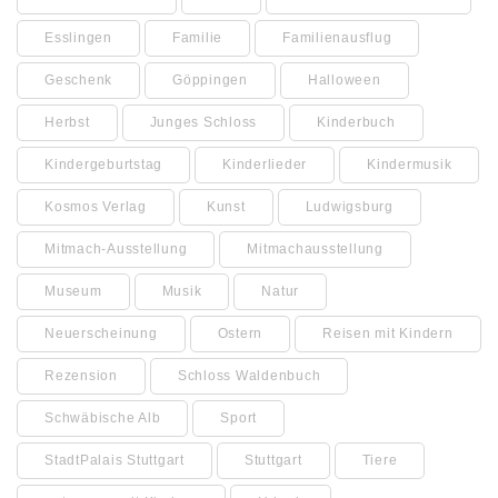
Esslingen
Familie
Familienausflug
Geschenk
Göppingen
Halloween
Herbst
Junges Schloss
Kinderbuch
Kindergeburtstag
Kinderlieder
Kindermusik
Kosmos Verlag
Kunst
Ludwigsburg
Mitmach-Ausstellung
Mitmachausstellung
Museum
Musik
Natur
Neuerscheinung
Ostern
Reisen mit Kindern
Rezension
Schloss Waldenbuch
Schwäbische Alb
Sport
StadtPalais Stuttgart
Stuttgart
Tiere