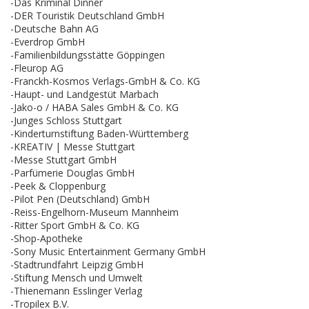
-Das Kriminal Dinner
-DER Touristik Deutschland GmbH
-Deutsche Bahn AG
-Everdrop GmbH
-Familienbildungsstätte Göppingen
-Fleurop AG
-Franckh-Kosmos Verlags-GmbH & Co. KG
-Haupt- und Landgestüt Marbach
-Jako-o / HABA Sales GmbH & Co. KG
-Junges Schloss Stuttgart
-Kinderturnstiftung Baden-Württemberg
-KREATIV | Messe Stuttgart
-Messe Stuttgart GmbH
-Parfümerie Douglas GmbH
-Peek & Cloppenburg
-Pilot Pen (Deutschland) GmbH
-Reiss-Engelhorn-Museum Mannheim
-Ritter Sport GmbH & Co. KG
-Shop-Apotheke
-Sony Music Entertainment Germany GmbH
-Stadtrundfahrt Leipzig GmbH
-Stiftung Mensch und Umwelt
-Thienemann Esslinger Verlag
-Tropilex B.V.