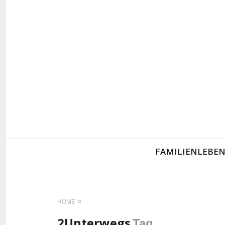
Primary
FAMILIENLEBE
Navigation
HOME
2Unterwegs
Tag