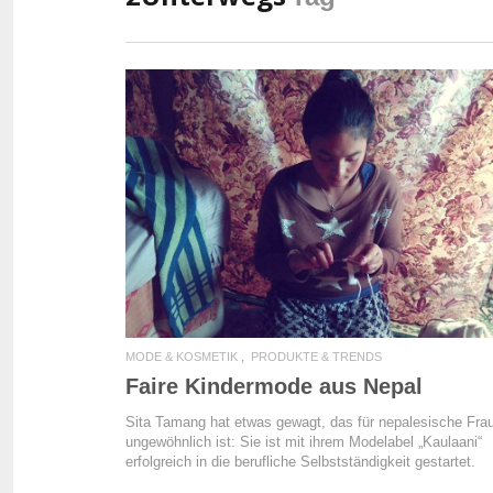
READ MORE
MODE & KOSMETIK
PRODUKTE & TRENDS
Faire Kindermode aus Nepal
Sita Tamang hat etwas gewagt, das für nepalesische Fra
ungewöhnlich ist: Sie ist mit ihrem Modelabel „Kaulaani“
erfolgreich in die berufliche Selbstständigkeit gestartet.