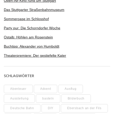
Open-Air-Kino rund um Stuttgart
Das Stuttgarter Straßenbahnmuseum
Sommeroase im Schlosshof
Party pur: Die Schorndorfer Woche
Ostalb: Höhlen am Rosenstein
Buchtipp: Alexander von Humboldt
Theaterpremiere: Der gestiefelte Kater
SCHLAGWÖRTER
Abenteuer
Advent
Ausflug
Ausstellung
basteln
Bilderbuch
Deutsche Bahn
DIY
Ebersbach an der Fils