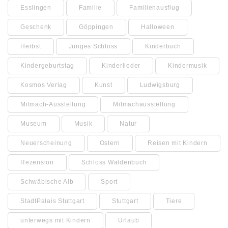
Esslingen
Familie
Familienausflug
Geschenk
Göppingen
Halloween
Herbst
Junges Schloss
Kinderbuch
Kindergeburtstag
Kinderlieder
Kindermusik
Kosmos Verlag
Kunst
Ludwigsburg
Mitmach-Ausstellung
Mitmachausstellung
Museum
Musik
Natur
Neuerscheinung
Ostern
Reisen mit Kindern
Rezension
Schloss Waldenbuch
Schwäbische Alb
Sport
StadtPalais Stuttgart
Stuttgart
Tiere
unterwegs mit Kindern
Urlaub