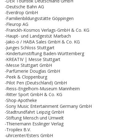
-DER Touristik Deutschland GmbH
-Deutsche Bahn AG
-Everdrop GmbH
-Familienbildungsstätte Göppingen
-Fleurop AG
-Franckh-Kosmos Verlags-GmbH & Co. KG
-Haupt- und Landgestüt Marbach
-Jako-o / HABA Sales GmbH & Co. KG
-Junges Schloss Stuttgart
-Kinderturnstiftung Baden-Württemberg
-KREATIV | Messe Stuttgart
-Messe Stuttgart GmbH
-Parfümerie Douglas GmbH
-Peek & Cloppenburg
-Pilot Pen (Deutschland) GmbH
-Reiss-Engelhorn-Museum Mannheim
-Ritter Sport GmbH & Co. KG
-Shop-Apotheke
-Sony Music Entertainment Germany GmbH
-Stadtrundfahrt Leipzig GmbH
-Stiftung Mensch und Umwelt
-Thienemann Esslinger Verlag
-Tropilex B.V.
-uhrcenter/Esters GmbH