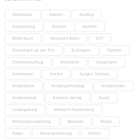
Abenteuer
Advent
Ausflug
Ausstellung
Auszeit
basteln
Bilderbuch
Deutsche Bahn
DIY
Ebersbach an der Fils
Esslingen
Familie
Familienausflug
Geschenk
Göppingen
Halloween
Herbst
Junges Schloss
Kinderbuch
Kindergeburtstag
Kinderlieder
Kindermusik
Kosmos Verlag
Kunst
Ludwigsburg
Mitmach-Ausstellung
Mitmachausstellung
Museum
Musik
Natur
Neuerscheinung
Ostern