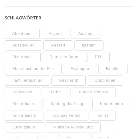
SCHLAGWÖRTER
Abenteuer
Advent
Ausflug
Ausstellung
Auszeit
basteln
Bilderbuch
Deutsche Bahn
DIY
Ebersbach an der Fils
Esslingen
Familie
Familienausflug
Geschenk
Göppingen
Halloween
Herbst
Junges Schloss
Kinderbuch
Kindergeburtstag
Kinderlieder
Kindermusik
Kosmos Verlag
Kunst
Ludwigsburg
Mitmach-Ausstellung