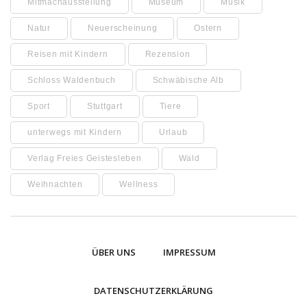
Mitmachausstellung
Museum
Musik
Natur
Neuerscheinung
Ostern
Reisen mit Kindern
Rezension
Schloss Waldenbuch
Schwäbische Alb
Sport
Stuttgart
Tiere
unterwegs mit Kindern
Urlaub
Verlag Freies Geistesleben
Wald
Weihnachten
Wellness
ÜBER UNS
IMPRESSUM
DATENSCHUTZERKLÄRUNG