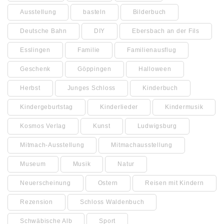
Ausstellung
basteln
Bilderbuch
Deutsche Bahn
DIY
Ebersbach an der Fils
Esslingen
Familie
Familienausflug
Geschenk
Göppingen
Halloween
Herbst
Junges Schloss
Kinderbuch
Kindergeburtstag
Kinderlieder
Kindermusik
Kosmos Verlag
Kunst
Ludwigsburg
Mitmach-Ausstellung
Mitmachausstellung
Museum
Musik
Natur
Neuerscheinung
Ostern
Reisen mit Kindern
Rezension
Schloss Waldenbuch
Schwäbische Alb
Sport