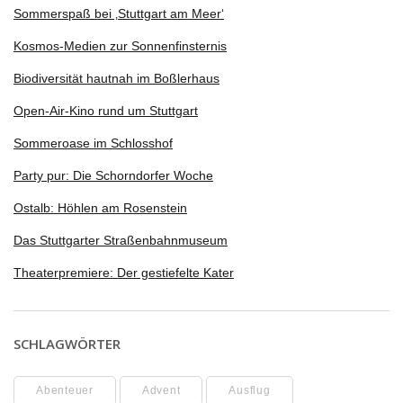
Sommerspaß bei ‚Stuttgart am Meer‘
Kosmos-Medien zur Sonnenfinsternis
Biodiversität hautnah im Boßlerhaus
Open-Air-Kino rund um Stuttgart
Sommeroase im Schlosshof
Party pur: Die Schorndorfer Woche
Ostalb: Höhlen am Rosenstein
Das Stuttgarter Straßenbahnmuseum
Theaterpremiere: Der gestiefelte Kater
SCHLAGWÖRTER
Abenteuer
Advent
Ausflug