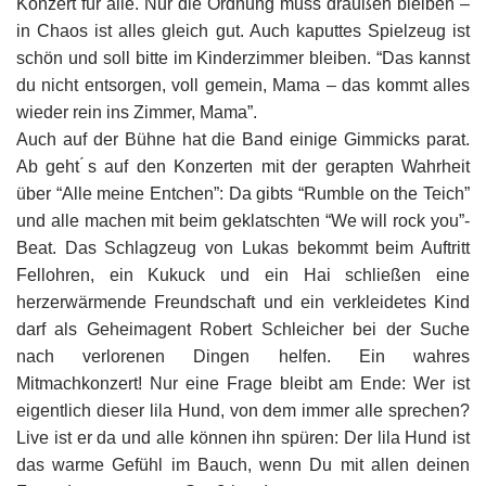
Konzert für alle. Nur die Ordnung muss draußen bleiben –
in Chaos ist alles gleich gut. Auch kaputtes Spielzeug ist
schön und soll bitte im Kinderzimmer bleiben. “Das kannst
du nicht entsorgen, voll gemein, Mama – das kommt alles
wieder rein ins Zimmer, Mama”.
Auch auf der Bühne hat die Band einige Gimmicks parat.
Ab geht ́s auf den Konzerten mit der gerapten Wahrheit
über “Alle meine Entchen”: Da gibts “Rumble on the Teich”
und alle machen mit beim geklatschten “We will rock you”-
Beat. Das Schlagzeug von Lukas bekommt beim Auftritt
Fellohren, ein Kukuck und ein Hai schließen eine
herzerwärmende Freundschaft und ein verkleidetes Kind
darf als Geheimagent Robert Schleicher bei der Suche
nach verlorenen Dingen helfen. Ein wahres
Mitmachkonzert! Nur eine Frage bleibt am Ende: Wer ist
eigentlich dieser lila Hund, von dem immer alle sprechen?
Live ist er da und alle können ihn spüren: Der lila Hund ist
das warme Gefühl im Bauch, wenn Du mit allen deinen