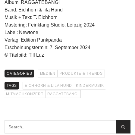
Album: RAGGÄTEBÄNG!
Band: Eichhorn & lila Hund
Musik + Text: T. Eichhorn
Mastering: Feinklang Studio, Leipzig 2024
Label: Newtone
Verlag: Edition Punkpanda
Erscheinungstermin: 7. September 2024
​© Titelbild: Till Luz
CATEGORIES
MEDIEN
PRODUKTE & TRENDS
TAGS
EICHHORN & LILA HUND
KINDERMUSIK
MITMACHKONZERT
RAGGÄTEBÄNG!