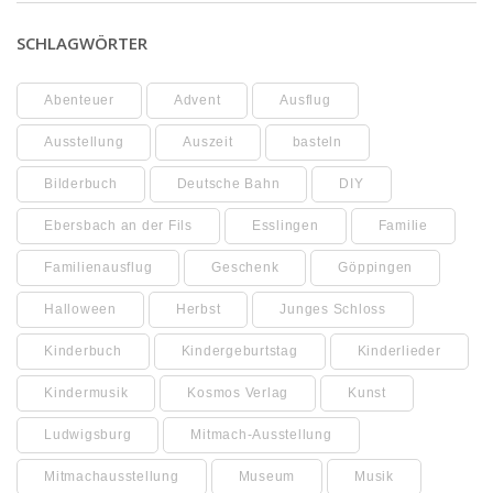
SCHLAGWÖRTER
Abenteuer
Advent
Ausflug
Ausstellung
Auszeit
basteln
Bilderbuch
Deutsche Bahn
DIY
Ebersbach an der Fils
Esslingen
Familie
Familienausflug
Geschenk
Göppingen
Halloween
Herbst
Junges Schloss
Kinderbuch
Kindergeburtstag
Kinderlieder
Kindermusik
Kosmos Verlag
Kunst
Ludwigsburg
Mitmach-Ausstellung
Mitmachausstellung
Museum
Musik