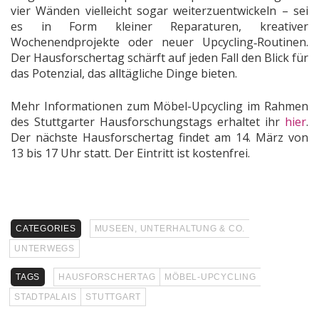
vier Wänden vielleicht sogar weiterzuentwickeln – sei
es in Form kleiner Reparaturen, kreativer
Wochenendprojekte oder neuer Upcycling‑Routinen.
Der Hausforschertag schärft auf jeden Fall den Blick für
das Potenzial, das alltägliche Dinge bieten.
Mehr Informationen zum Möbel-Upcycling im Rahmen
des Stuttgarter Hausforschungstags erhaltet ihr
hier
.
Der nächste Hausforschertag findet am 14. März von
13 bis 17 Uhr statt. Der Eintritt ist kostenfrei.
CATEGORIES
MUSEEN, UNTERHALTUNG & CO.
UNTERWEGS
TAGS
HAUSFORSCHERTAG
MÖBEL‑UPCYCLING
STADTPALAIS
STUTTGART