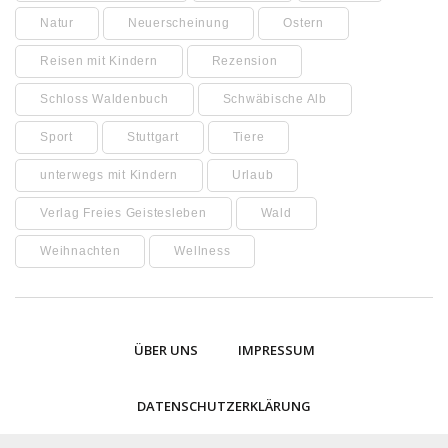
Natur
Neuerscheinung
Ostern
Reisen mit Kindern
Rezension
Schloss Waldenbuch
Schwäbische Alb
Sport
Stuttgart
Tiere
unterwegs mit Kindern
Urlaub
Verlag Freies Geistesleben
Wald
Weihnachten
Wellness
ÜBER UNS
IMPRESSUM
DATENSCHUTZERKLÄRUNG