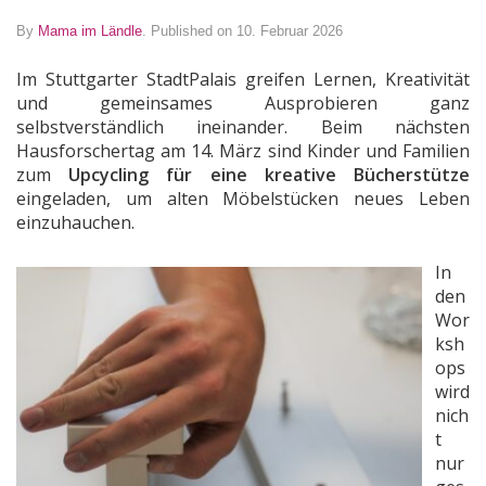
By
Mama im Ländle
.
Published on 10. Februar 2026
Im Stuttgarter StadtPalais greifen Lernen, Kreativität
und gemeinsames Ausprobieren ganz
selbstverständlich ineinander. B
eim nächsten
Hausforschertag am 14. März
sind Kinder und Familien
zum
Upcycling für eine kreative Bücherstütze
eingeladen, um alten Möbelstücken neues Leben
einzuhauchen.
In
den
Wor
ksh
ops
wird
nich
t
nur