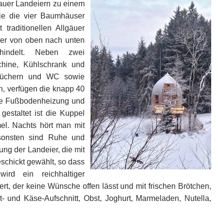
auer Landeiern zu einem
ie die vier Baumhäuser
raditionellen Allgäuer
der von oben nach unten
hindelt. Neben zwei
chine, Kühlschrank und
tüchern und WC sowie
h, verfügen die knapp 40
ne Fußbodenheizung und
estaltet ist die Kuppel
el. Nachts hört man mit
sonsten sind Ruhe und
ung der Landeier, die mit
schickt gewählt, so dass
ird ein reichhaltiger
fert, der keine Wünsche offen lässt und mit frischen Brötchen,
- und Käse-Aufschnitt, Obst, Joghurt, Marmeladen, Nutella,