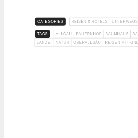
CATEGORIES
REISEN & HOTELS
UNTERWEGS
TAGS
ALLGÄU
BAUERNHOF
BAUMHAUS
B
LANDEI
NATUR
OBERALLGÄU
REISEN MIT KI