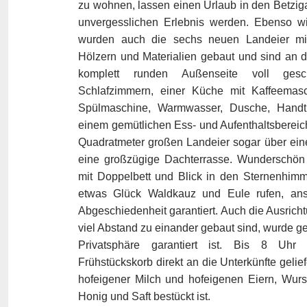
zu wohnen, lassen einen Urlaub in den Betzig
unvergesslichen Erlebnis werden. Ebenso w
wurden auch die sechs neuen Landeier mit t
Hölzern und Materialien gebaut und sind an 
komplett runden Außenseite voll gesc
Schlafzimmern, einer Küche mit Kaffeemas
Spülmaschine, Warmwasser, Dusche, Hand
einem gemütlichen Ess- und Aufenthaltsbereic
Quadratmeter großen Landeier sogar über ei
eine großzügige Dachterrasse. Wunderschön g
mit Doppelbett und Blick in den Sternenhimm
etwas Glück Waldkauz und Eule rufen, an
Abgeschiedenheit garantiert. Auch die Ausricht
viel Abstand zu einander gebaut sind, wurde ge
Privatsphäre garantiert ist. Bis 8 Uhr w
Frühstückskorb direkt an die Unterkünfte gelie
hofeigener Milch und hofeigenen Eiern, Wurst
Honig und Saft bestückt ist.