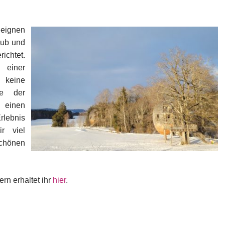
 eignen
aub und
richtet.
 einer
keine
ie der
 einen
lebnis
r viel
schönen
rn erhaltet ihr
hier
.