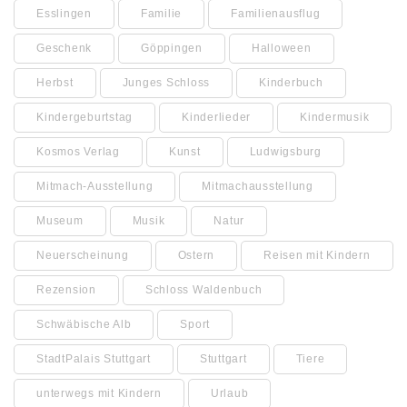
Esslingen
Familie
Familienausflug
Geschenk
Göppingen
Halloween
Herbst
Junges Schloss
Kinderbuch
Kindergeburtstag
Kinderlieder
Kindermusik
Kosmos Verlag
Kunst
Ludwigsburg
Mitmach-Ausstellung
Mitmachausstellung
Museum
Musik
Natur
Neuerscheinung
Ostern
Reisen mit Kindern
Rezension
Schloss Waldenbuch
Schwäbische Alb
Sport
StadtPalais Stuttgart
Stuttgart
Tiere
unterwegs mit Kindern
Urlaub