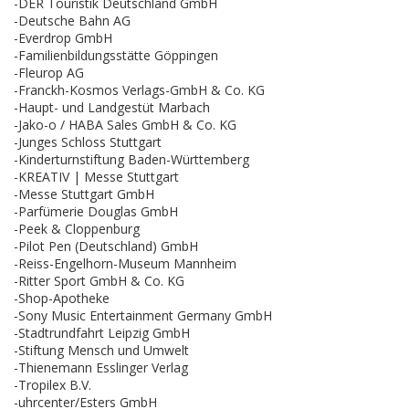
-DER Touristik Deutschland GmbH
-Deutsche Bahn AG
-Everdrop GmbH
-Familienbildungsstätte Göppingen
-Fleurop AG
-Franckh-Kosmos Verlags-GmbH & Co. KG
-Haupt- und Landgestüt Marbach
-Jako-o / HABA Sales GmbH & Co. KG
-Junges Schloss Stuttgart
-Kinderturnstiftung Baden-Württemberg
-KREATIV | Messe Stuttgart
-Messe Stuttgart GmbH
-Parfümerie Douglas GmbH
-Peek & Cloppenburg
-Pilot Pen (Deutschland) GmbH
-Reiss-Engelhorn-Museum Mannheim
-Ritter Sport GmbH & Co. KG
-Shop-Apotheke
-Sony Music Entertainment Germany GmbH
-Stadtrundfahrt Leipzig GmbH
-Stiftung Mensch und Umwelt
-Thienemann Esslinger Verlag
-Tropilex B.V.
-uhrcenter/Esters GmbH