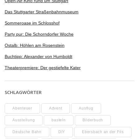
Open-Air-Kino rund um Stuttgart
Das Stuttgarter Straßenbahnmuseum
Sommeroase im Schlosshof
Party pur: Die Schorndorfer Woche
Ostalb: Höhlen am Rosenstein
Buchtipp: Alexander von Humboldt
Theaterpremiere: Der gestiefelte Kater
SCHLAGWÖRTER
Abenteuer
Advent
Ausflug
Ausstellung
basteln
Bilderbuch
Deutsche Bahn
DIY
Ebersbach an der Fils