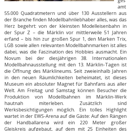
ges
amt
55.000 Quadratmetern und über 130 Ausstellern aus
der Branche finden Modellbahnliebhaber alles, was das
Herz begehrt: von der kleinsten Modelleisenbahn in
der Spur Z – die Märklin vor mittlerweile 51 Jahren
erfand – bis hin zur großen Spur 1, den Marken Trix,
LGB sowie allen relevanten Modellbahnmarken ist alles
dabei, was die Faszination des Hobbies ausmacht. Ein
Novum bei der diesjährigen 38. Internationalen
Modellbahnausstellung mit den 13. Märklin-Tagen ist
die Öffnung des Märklineums. Seit zweieinhalb Jahren
in den neuen Räumlichkeiten beheimatet, ist dieses
Museum ein absoluter Magnet für Bahnfans aus aller
Welt. Am Freitag und Samstag können Besucher die
Produktion von Modellbahnen im Märklin-Werk
hautnah miterleben. Zusätzlich sind
Werksbesichtigungen möglich. Ein tolles Highlight
wartet in der EWS-Arena auf die Gäste: Auf den Rängen
der Handballarena wird ein 220 Meter großer
Gleiskreis aufgebaut, auf dem mit 25 Einheiten des