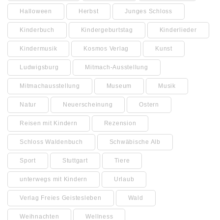
Halloween
Herbst
Junges Schloss
Kinderbuch
Kindergeburtstag
Kinderlieder
Kindermusik
Kosmos Verlag
Kunst
Ludwigsburg
Mitmach-Ausstellung
Mitmachausstellung
Museum
Musik
Natur
Neuerscheinung
Ostern
Reisen mit Kindern
Rezension
Schloss Waldenbuch
Schwäbische Alb
Sport
Stuttgart
Tiere
unterwegs mit Kindern
Urlaub
Verlag Freies Geistesleben
Wald
Weihnachten
Wellness