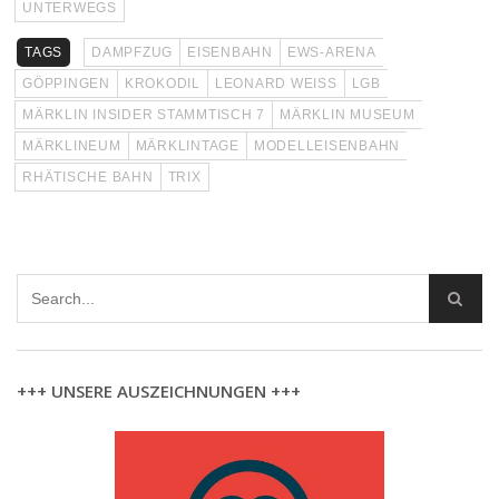
UNTERWEGS
TAGS
DAMPFZUG
EISENBAHN
EWS-ARENA
GÖPPINGEN
KROKODIL
LEONARD WEISS
LGB
MÄRKLIN INSIDER STAMMTISCH 7
MÄRKLIN MUSEUM
MÄRKLINEUM
MÄRKLINTAGE
MODELLEISENBAHN
RHÄTISCHE BAHN
TRIX
+++ UNSERE AUSZEICHNUNGEN +++