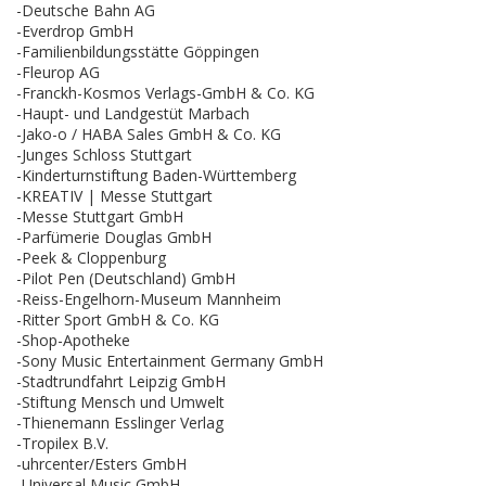
-Deutsche Bahn AG
-Everdrop GmbH
-Familienbildungsstätte Göppingen
-Fleurop AG
-Franckh-Kosmos Verlags-GmbH & Co. KG
-Haupt- und Landgestüt Marbach
-Jako-o / HABA Sales GmbH & Co. KG
-Junges Schloss Stuttgart
-Kinderturnstiftung Baden-Württemberg
-KREATIV | Messe Stuttgart
-Messe Stuttgart GmbH
-Parfümerie Douglas GmbH
-Peek & Cloppenburg
-Pilot Pen (Deutschland) GmbH
-Reiss-Engelhorn-Museum Mannheim
-Ritter Sport GmbH & Co. KG
-Shop-Apotheke
-Sony Music Entertainment Germany GmbH
-Stadtrundfahrt Leipzig GmbH
-Stiftung Mensch und Umwelt
-Thienemann Esslinger Verlag
-Tropilex B.V.
-uhrcenter/Esters GmbH
-Universal Music GmbH