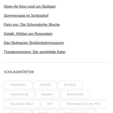
Open-Air-Kino rund um Stuttgart
Sommeroase im Schlosshof
Party pur: Die Schorndorfer Woche
Ostalb: Höhlen am Rosenstein
Das Stuttgarter Straßenbahnmuseum
Theaterpremiere: Der gestiefelte Kater
SCHLAGWÖRTER
Abenteuer
Advent
Ausflug
Ausstellung
basteln
Bilderbuch
Deutsche Bahn
DIY
Ebersbach an der Fils