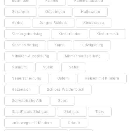
Esslingen
Familie
Familienausflug
Geschenk
Göppingen
Halloween
Herbst
Junges Schloss
Kinderbuch
Kindergeburtstag
Kinderlieder
Kindermusik
Kosmos Verlag
Kunst
Ludwigsburg
Mitmach-Ausstellung
Mitmachausstellung
Museum
Musik
Natur
Neuerscheinung
Ostern
Reisen mit Kindern
Rezension
Schloss Waldenbuch
Schwäbische Alb
Sport
StadtPalais Stuttgart
Stuttgart
Tiere
unterwegs mit Kindern
Urlaub