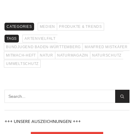
CATEGORIES
MEDIEN
PRODUKTE & TRENDS
TAGS
ARTENVIELFALT
BUNDJUGEND BADEN-WÜRTTEMBERG
MANFRED MISTKÄFER
MITMACH-HEFT
NATUR
NATURMAGAZIN
NATURSCHUTZ
UMWELTSCHUTZ
+++ UNSERE AUSZEICHNUNGEN +++