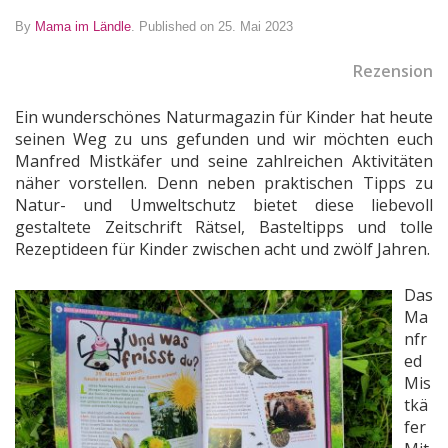
By
Mama im Ländle
.
Published on 25. Mai 2023
Rezension
Ein wunderschönes Naturmagazin für Kinder hat heute
seinen Weg zu uns gefunden und wir möchten euch
Manfred Mistkäfer und seine zahlreichen Aktivitäten
näher vorstellen. Denn neben praktischen Tipps zu
Natur- und Umweltschutz bietet diese liebevoll
gestaltete Zeitschrift Rätsel, Basteltipps und tolle
Rezeptideen für Kinder zwischen acht und zwölf Jahren.
Das
Ma
nfr
ed
Mis
tkä
fer