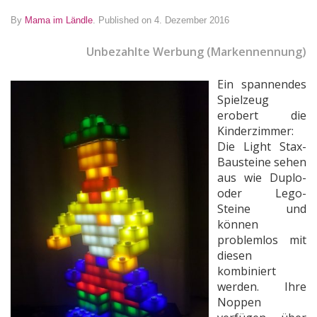
By
Mama im Ländle
.
Published on 4. Dezember 2016
Unbezahlte Werbung (Markennennung)
Ein spannendes
Spielzeug
erobert die
Kinderzimmer:
Die Light Stax-
Bausteine sehen
aus wie Duplo-
oder Lego-
Steine und
können
problemlos mit
diesen
kombiniert
werden. Ihre
Noppen