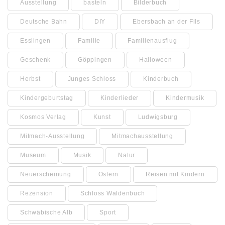
Ausstellung
basteln
Bilderbuch
Deutsche Bahn
DIY
Ebersbach an der Fils
Esslingen
Familie
Familienausflug
Geschenk
Göppingen
Halloween
Herbst
Junges Schloss
Kinderbuch
Kindergeburtstag
Kinderlieder
Kindermusik
Kosmos Verlag
Kunst
Ludwigsburg
Mitmach-Ausstellung
Mitmachausstellung
Museum
Musik
Natur
Neuerscheinung
Ostern
Reisen mit Kindern
Rezension
Schloss Waldenbuch
Schwäbische Alb
Sport