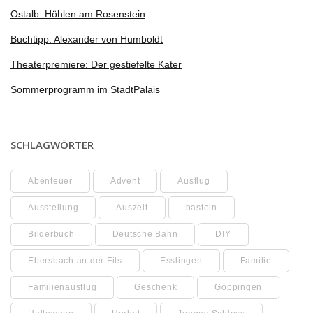
Ostalb: Höhlen am Rosenstein
Buchtipp: Alexander von Humboldt
Theaterpremiere: Der gestiefelte Kater
Sommerprogramm im StadtPalais
SCHLAGWÖRTER
Abenteuer
Advent
Ausflug
Ausstellung
Auszeit
basteln
Bilderbuch
Deutsche Bahn
DIY
Ebersbach an der Fils
Esslingen
Familie
Familienausflug
Geschenk
Göppingen