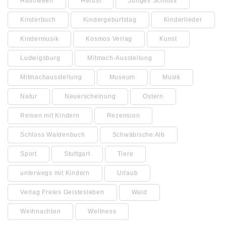
Halloween
Herbst
Junges Schloss
Kinderbuch
Kindergeburtstag
Kinderlieder
Kindermusik
Kosmos Verlag
Kunst
Ludwigsburg
Mitmach-Ausstellung
Mitmachausstellung
Museum
Musik
Natur
Neuerscheinung
Ostern
Reisen mit Kindern
Rezension
Schloss Waldenbuch
Schwäbische Alb
Sport
Stuttgart
Tiere
unterwegs mit Kindern
Urlaub
Verlag Freies Geistesleben
Wald
Weihnachten
Wellness