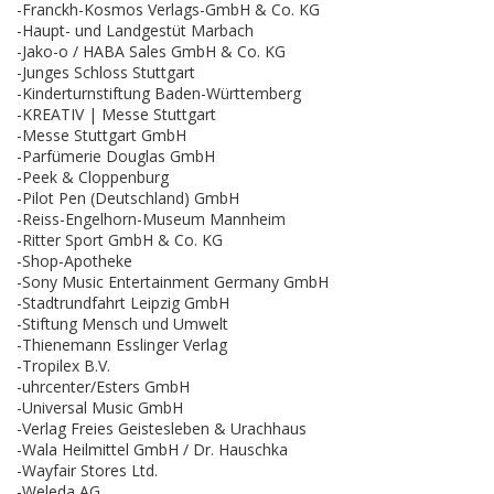
-Franckh-Kosmos Verlags-GmbH & Co. KG
-Haupt- und Landgestüt Marbach
-Jako-o / HABA Sales GmbH & Co. KG
-Junges Schloss Stuttgart
-Kinderturnstiftung Baden-Württemberg
-KREATIV | Messe Stuttgart
-Messe Stuttgart GmbH
-Parfümerie Douglas GmbH
-Peek & Cloppenburg
-Pilot Pen (Deutschland) GmbH
-Reiss-Engelhorn-Museum Mannheim
-Ritter Sport GmbH & Co. KG
-Shop-Apotheke
-Sony Music Entertainment Germany GmbH
-Stadtrundfahrt Leipzig GmbH
-Stiftung Mensch und Umwelt
-Thienemann Esslinger Verlag
-Tropilex B.V.
-uhrcenter/Esters GmbH
-Universal Music GmbH
-Verlag Freies Geistesleben & Urachhaus
-Wala Heilmittel GmbH / Dr. Hauschka
-Wayfair Stores Ltd.
-Weleda AG