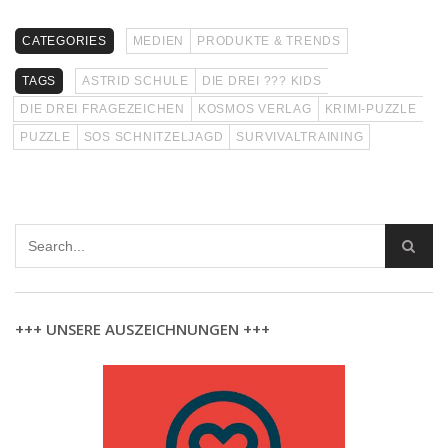
CATEGORIES
MEDIEN
PRODUKTE & TRENDS
TAGS
ASTRID SCHULE
DIE DREI ??? KIDS
DIE DREI FRAGEZEICHEN
KOSMOS VERLAG
KRIMI-PUZZLE
PUZZLE
SOS SCHNITZELJAGD
SURVIVALTRAINING
+++ UNSERE AUSZEICHNUNGEN +++