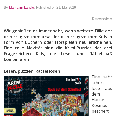
By
Mama im Ländle
.
Published on 21. Mai 2019
Rezension
Wir genießen es immer sehr, wenn weitere Fälle der
drei Fragezeichen bzw. der drei Fragezeichen Kids in
Form von Büchern oder Hörspielen neu erscheinen.
Eine tolle Novität sind die Krimi-Puzzles der drei
Fragezeichen Kids, die Lese- und Rätselspaß
kombinieren.
Lesen, puzzlen, Rätsel lösen
Eine sehr
schöne
Idee aus
dem
Hause
Kosmos
beschert