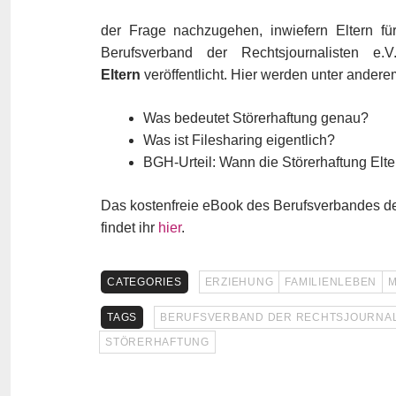
der Frage nachzugehen, inwiefern Eltern für
Berufsverband der Rechtsjournalisten
Eltern
veröffentlicht. Hier werden unter andere
Was bedeutet Störerhaftung genau?
Was ist Filesharing eigentlich?
BGH-Urteil: Wann die Störerhaftung Eltern
Das kostenfreie eBook des Berufsverbandes der
findet ihr
hier
.
CATEGORIES
ERZIEHUNG
FAMILIENLEBEN
M
TAGS
BERUFSVERBAND DER RECHTSJOURNALI
STÖRERHAFTUNG