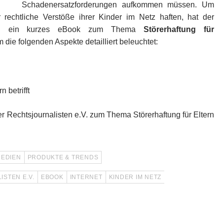
Schadenersatzforderungen aufkommen müssen. Um
 rechtliche Verstöße ihrer Kinder im Netz haften, hat der
 e.V. ein kurzes eBook zum Thema
Störerhaftung für
m die folgenden Aspekte detailliert beleuchtet:
 betrifft
 Rechtsjournalisten e.V. zum Thema Störerhaftung für Eltern
EDIEN
PRODUKTE & TRENDS
STEN E.V.
EBOOK
INTERNET
KINDER IM NETZ