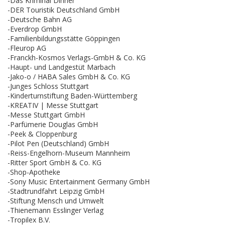
-Das Kriminal Dinner
-DER Touristik Deutschland GmbH
-Deutsche Bahn AG
-Everdrop GmbH
-Familienbildungsstätte Göppingen
-Fleurop AG
-Franckh-Kosmos Verlags-GmbH & Co. KG
-Haupt- und Landgestüt Marbach
-Jako-o / HABA Sales GmbH & Co. KG
-Junges Schloss Stuttgart
-Kinderturnstiftung Baden-Württemberg
-KREATIV | Messe Stuttgart
-Messe Stuttgart GmbH
-Parfümerie Douglas GmbH
-Peek & Cloppenburg
-Pilot Pen (Deutschland) GmbH
-Reiss-Engelhorn-Museum Mannheim
-Ritter Sport GmbH & Co. KG
-Shop-Apotheke
-Sony Music Entertainment Germany GmbH
-Stadtrundfahrt Leipzig GmbH
-Stiftung Mensch und Umwelt
-Thienemann Esslinger Verlag
-Tropilex B.V.