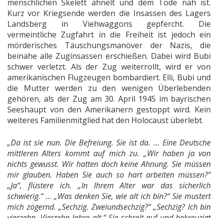
menschlichen Skelett ähnelt und dem Tode nah ist.
Kurz vor Kriegsende werden die Insassen des Lagers
Landsberg in Viehwaggons gepfercht. Die
vermeintliche Zugfahrt in die Freiheit ist jedoch ein
mörderisches Täuschungsmanöver der Nazis, die
beinahe alle Zuginsassen erschießen. Dabei wird Bubi
schwer verletzt. Als der Zug weiterrollt, wird er von
amerikanischen Flugzeugen bombardiert. Elli, Bubi und
die Mutter werden zu den wenigen Überlebenden
gehören, als der Zug am 30. April 1945 im bayrischen
Seeshaupt von den Amerikanern gestoppt wird. Kein
weiteres Familienmitglied hat den Holocaust überlebt.
„Da ist sie nun. Die Befreiung. Sie ist da. … Eine Deutsche
mittleren Alters kommt auf mich zu. „Wir haben ja von
nichts gewusst. Wir hatten doch keine Ahnung. Sie müssen
mir glauben. Haben Sie auch so hart arbeiten müssen?“
„Ja“, flüstere ich. „In Ihrem Alter war das sicherlich
schwierig.“ … „Was denken Sie, wie alt ich bin?“ Sie mustert
mich zögernd. „Sechzig. Zweiundsechzig?“ „Sechzig? Ich bin
vierzehn. Vierzehn Jahre alt.“ Sie schreit auf und bekreuzigt