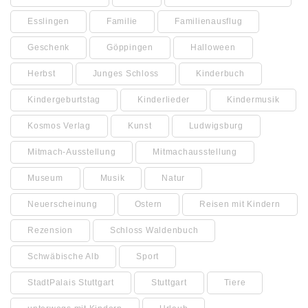
Esslingen
Familie
Familienausflug
Geschenk
Göppingen
Halloween
Herbst
Junges Schloss
Kinderbuch
Kindergeburtstag
Kinderlieder
Kindermusik
Kosmos Verlag
Kunst
Ludwigsburg
Mitmach-Ausstellung
Mitmachausstellung
Museum
Musik
Natur
Neuerscheinung
Ostern
Reisen mit Kindern
Rezension
Schloss Waldenbuch
Schwäbische Alb
Sport
StadtPalais Stuttgart
Stuttgart
Tiere