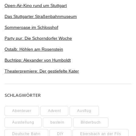
Open-Air-Kino rund um Stuttgart
Das Stuttgarter Straßenbahnmuseum
Sommeroase im Schlosshof
Party pur: Die Schorndorfer Woche
Ostalb: Höhlen am Rosenstein
Buchtipp: Alexander von Humboldt
Theaterpremiere: Der gestiefelte Kater
SCHLAGWÖRTER
Abenteuer
Advent
Ausflug
Ausstellung
basteln
Bilderbuch
Deutsche Bahn
DIY
Ebersbach an der Fils