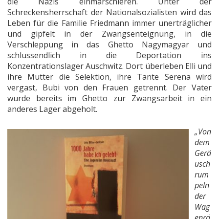
die Nazis einmarschieren. Unter der
Schreckensherrschaft der Nationalsozialisten wird das
Leben für
die Familie Friedmann immer unerträglicher
und gipfelt in der Zwangsenteignung, in die
Verschleppung in das Ghetto Nagymagyar und
schlussendlich in die Deportation ins
Konzentrationslager Auschwitz. Dort überleben Elli und
ihre Mutter die Selektion, ihre Tante Serena wird
vergast, Bubi von den Frauen getrennt. Der Vater
wurde bereits im Ghetto zur Zwangsarbeit in ein
anderes Lager abgeholt.
„Von
dem
Gerä
usch
rum
peln
der
Wag
enrä