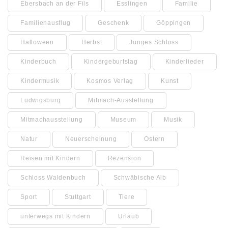
Ebersbach an der Fils
Esslingen
Familie
Familienausflug
Geschenk
Göppingen
Halloween
Herbst
Junges Schloss
Kinderbuch
Kindergeburtstag
Kinderlieder
Kindermusik
Kosmos Verlag
Kunst
Ludwigsburg
Mitmach-Ausstellung
Mitmachausstellung
Museum
Musik
Natur
Neuerscheinung
Ostern
Reisen mit Kindern
Rezension
Schloss Waldenbuch
Schwäbische Alb
Sport
Stuttgart
Tiere
unterwegs mit Kindern
Urlaub