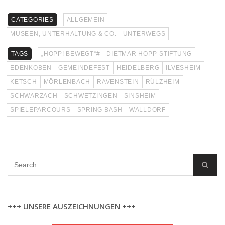
CATEGORIES
ALLGEMEIN
MUSEEN, UNTERHALTUNG & CO.
UNTERWEGS
TAGS
„HOPP! BEWEGT“#
DIETMAR HOPP-STIFTUNG
EDENKOBEN
GEMEINDEFEST
HEIDELBERG
ILVESHEIM
KETSCH
MÖRLENBACH
RAVENSTEIN
RÜLZHEIM
SCHWARZACH
SCHWETZINGEN
SINSHEIM
SPIELEPARCOURS
SPRING BASH
WALLDORF
+++ UNSERE AUSZEICHNUNGEN +++