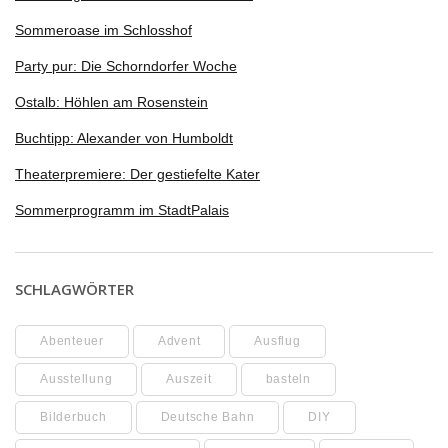
Sommeroase im Schlosshof
Party pur: Die Schorndorfer Woche
Ostalb: Höhlen am Rosenstein
Buchtipp: Alexander von Humboldt
Theaterpremiere: Der gestiefelte Kater
Sommerprogramm im StadtPalais
SCHLAGWÖRTER
Abenteuer
Advent
Ausflug
Ausstellung
Auszeit
basteln
Bilderbuch
Deutsche Bahn
DIY