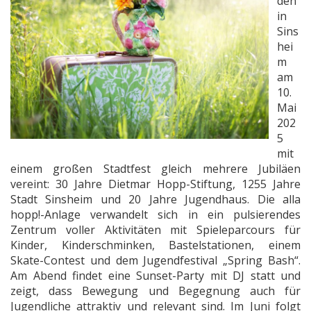
den
in
Sins
hei
m
am
10.
Mai
202
5
mit
einem großen Stadtfest gleich mehrere Jubiläen
vereint: 30 Jahre Dietmar Hopp-Stiftung, 1255 Jahre
Stadt Sinsheim und 20 Jahre Jugendhaus. Die alla
hopp!-Anlage verwandelt sich in ein pulsierendes
Zentrum voller Aktivitäten mit Spieleparcours für
Kinder, Kinderschminken, Bastelstationen, einem
Skate-Contest und dem Jugendfestival „Spring Bash“.
Am Abend findet eine Sunset-Party mit DJ statt und
zeigt, dass Bewegung und Begegnung auch für
Jugendliche attraktiv und relevant sind. Im Juni folgt