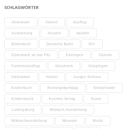
SCHLAGWÖRTER
Abenteuer
Advent
Ausflug
Ausstellung
Auszeit
basteln
Bilderbuch
Deutsche Bahn
DIY
Ebersbach an der Fils
Esslingen
Familie
Familienausflug
Geschenk
Göppingen
Halloween
Herbst
Junges Schloss
Kinderbuch
Kindergeburtstag
Kinderlieder
Kindermusik
Kosmos Verlag
Kunst
Ludwigsburg
Mitmach-Ausstellung
Mitmachausstellung
Museum
Musik