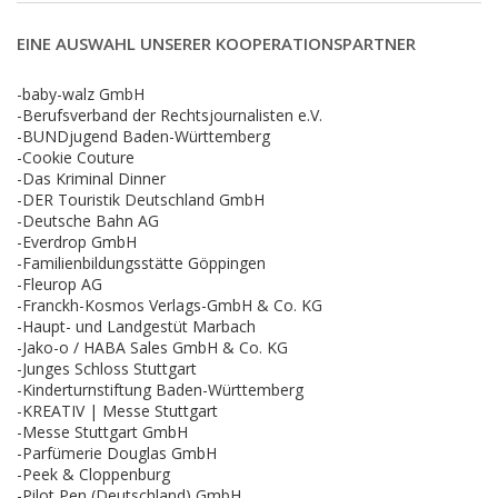
EINE AUSWAHL UNSERER KOOPERATIONSPARTNER
-baby-walz GmbH
-Berufsverband der Rechtsjournalisten e.V.
-BUNDjugend Baden-Württemberg
-Cookie Couture
-Das Kriminal Dinner
-DER Touristik Deutschland GmbH
-Deutsche Bahn AG
-Everdrop GmbH
-Familienbildungsstätte Göppingen
-Fleurop AG
-Franckh-Kosmos Verlags-GmbH & Co. KG
-Haupt- und Landgestüt Marbach
-Jako-o / HABA Sales GmbH & Co. KG
-Junges Schloss Stuttgart
-Kinderturnstiftung Baden-Württemberg
-KREATIV | Messe Stuttgart
-Messe Stuttgart GmbH
-Parfümerie Douglas GmbH
-Peek & Cloppenburg
-Pilot Pen (Deutschland) GmbH