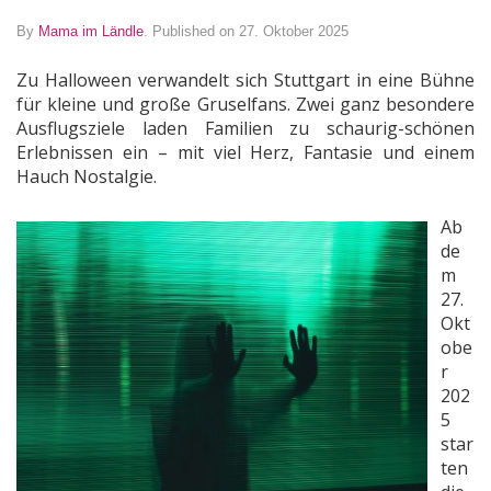
By
Mama im Ländle
.
Published on 27. Oktober 2025
Zu Halloween verwandelt sich Stuttgart in eine Bühne
für kleine und große Gruselfans. Zwei ganz besondere
Ausflugsziele laden Familien zu schaurig-schönen
Erlebnissen ein – mit viel Herz, Fantasie und einem
Hauch Nostalgie.
Ab
de
m
27.
Okt
obe
r
202
5
star
ten