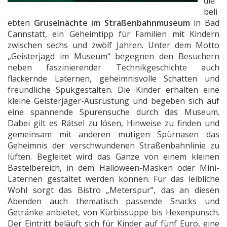
die
beli
ebten
Gruselnächte im Straßenbahnmuseum
in Bad
Cannstatt, ein Geheimtipp für Familien mit Kindern
zwischen sechs und zwölf Jahren. Unter dem Motto
„Geisterjagd im Museum“ begegnen den Besuchern
neben faszinierender Technikgeschichte auch
flackernde Laternen, geheimnisvolle Schatten und
freundliche Spukgestalten. Die Kinder erhalten eine
kleine Geisterjäger-Ausrüstung und begeben sich auf
eine spannende Spurensuche durch das Museum.
Dabei gilt es Rätsel zu lösen, Hinweise zu finden und
gemeinsam mit anderen mutigen Spürnasen das
Geheimnis der verschwundenen Straßenbahnlinie zu
lüften. Begleitet wird das Ganze von einem kleinen
Bastelbereich, in dem Halloween-Masken oder Mini-
Laternen gestaltet werden können. Für das leibliche
Wohl sorgt das Bistro „Meterspur“, das an diesen
Abenden auch thematisch passende Snacks und
Getränke anbietet, von Kürbissuppe bis Hexenpunsch.
Der Eintritt beläuft sich für Kinder auf fünf Euro, eine