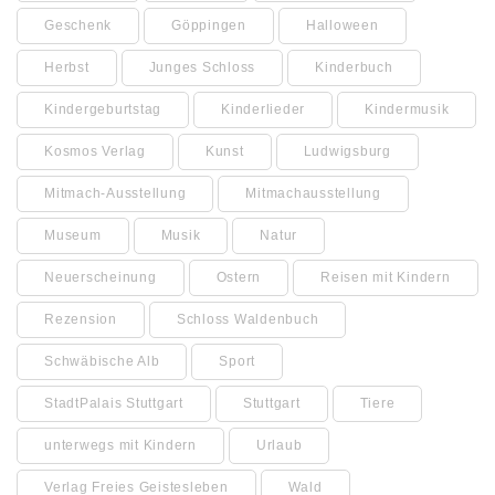
Geschenk
Göppingen
Halloween
Herbst
Junges Schloss
Kinderbuch
Kindergeburtstag
Kinderlieder
Kindermusik
Kosmos Verlag
Kunst
Ludwigsburg
Mitmach-Ausstellung
Mitmachausstellung
Museum
Musik
Natur
Neuerscheinung
Ostern
Reisen mit Kindern
Rezension
Schloss Waldenbuch
Schwäbische Alb
Sport
StadtPalais Stuttgart
Stuttgart
Tiere
unterwegs mit Kindern
Urlaub
Verlag Freies Geistesleben
Wald