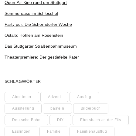
Open-Air-Kino rund um Stuttgart
Sommeroase im Schlosshof
Party pur: Die Schorndorfer Woche
Ostalb: Höhlen am Rosenstein
Das Stuttgarter Straßenbahnmuseum
Theaterpremiere: Der gestiefelte Kater
SCHLAGWÖRTER
Abenteuer
Advent
Ausflug
Ausstellung
basteln
Bilderbuch
Deutsche Bahn
DIY
Ebersbach an der Fils
Esslingen
Familie
Familienausflug