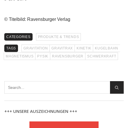
–
© Titelbild: Ravensburger Verlag
CATEGORIES
PRODUKTE & TRENDS
TAGS
GRAVITATION
GRAVITRAX
KINETIK
KUGELBAHN
MAGNETISMUS
PYSIK
RAVENSBURGER
SCHWERKRAFT
+++ UNSERE AUSZEICHNUNGEN +++