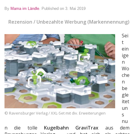
By
Mama im Ländle
.
Published on 3. Mai 2019
Rezension / Unbezahlte Werbung (Markennennung)
Sei
t
ein
ige
n
Wo
che
n
be
gle
itet
un
© Ravensburger Verlag / XXL-Set mit div. Erweiterungen
s
nu
n die tolle
Kugelbahn GraviTrax
aus dem