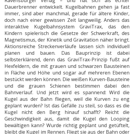
Ravensburger Verlag – und hat sich als echter
Dauerbrenner entwickelt. Kugelbahnen gehen ja fast
immer, sind aber manchmal, gerade für ältere Kinder,
doch nach einer gewissen Zeit langweilig. Anders das
interaktive Kugelbahnsystem GraviTrax, das den
Kindern spielerisch die Gesetze der Schwerkraft, des
Magnetismus, der Kinetik und Gravitation näher bringt.
Aktionsreiche Streckenverläufe lassen sich individuell
planen und bauen. Das Bauprinzip ist dabei
selbsterklärend, denn das GraviTrax-Prinzip fußt auf
Hexfeldern, die mit grauen und schwarzen Bausteinen
in Fläche und Höhe und sogar auf mehreren Ebenen
bestückt werden können. Die weißen Kurven-Bausteine
und die grauen Schienen bestimmen dabei den
Bahnverlauf. Und jetzt wird es spannend: Wird die
Kugel aus der Bahn fliegen, weil die Kurven zu eng
geplant wurden? Ist das Gefälle zu steil, so dass es die
Kugel nicht den Berg hinauf schafft? Reicht die
Geschwindigkeit aus, damit die Kugel den Looping
bewältigen kann? Wurde richtig geplant und getüftelt,
bleibt die Kugel im Rennen. Fliegt sie aus der Bahn oder