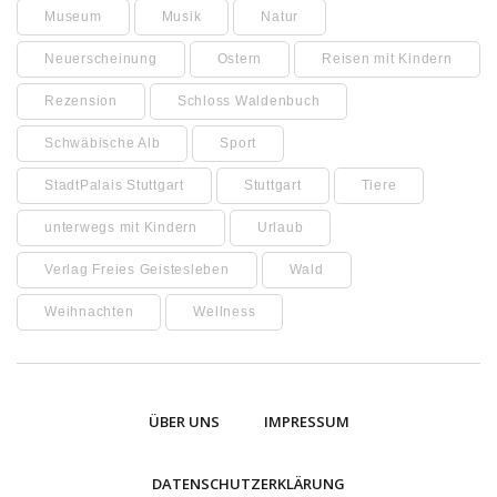
Museum
Musik
Natur
Neuerscheinung
Ostern
Reisen mit Kindern
Rezension
Schloss Waldenbuch
Schwäbische Alb
Sport
StadtPalais Stuttgart
Stuttgart
Tiere
unterwegs mit Kindern
Urlaub
Verlag Freies Geistesleben
Wald
Weihnachten
Wellness
ÜBER UNS
IMPRESSUM
DATENSCHUTZERKLÄRUNG