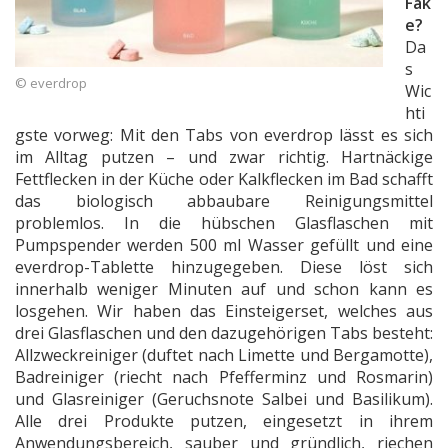
Fak
e?
Da
s
© everdrop
Wic
hti
gste vorweg: Mit den Tabs von everdrop lässt es sich
im Alltag putzen – und zwar richtig. Hartnäckige
Fettflecken in der Küche oder Kalkflecken im Bad schafft
das biologisch abbaubare Reinigungsmittel
problemlos. In die hübschen Glasflaschen mit
Pumpspender werden 500 ml Wasser gefüllt und eine
everdrop-Tablette hinzugegeben. Diese löst sich
innerhalb weniger Minuten auf und schon kann es
losgehen. Wir haben das Einsteigerset, welches aus
drei Glasflaschen und den dazugehörigen Tabs besteht:
Allzweckreiniger (duftet nach Limette und Bergamotte),
Badreiniger (riecht nach Pfefferminz und Rosmarin)
und Glasreiniger (Geruchsnote Salbei und Basilikum).
Alle drei Produkte putzen, eingesetzt in ihrem
Anwendungsbereich, sauber und gründlich, riechen