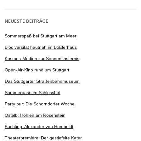
NEUESTE BEITRÄGE
Sommerspaß bei Stuttgart am Meer
Biodiversität hautnah im Boßlerhaus
Kosmos-Medien zur Sonnenfinsternis
Open-Air-Kino rund um Stuttgart
Das Stuttgarter Straßenbahnmuseum
Sommeroase im Schlosshof
Party pur: Die Schorndorfer Woche
Ostalb: Höhlen am Rosenstein
Buchtipp: Alexander von Humboldt
Theaterpremiere: Der gestiefelte Kater