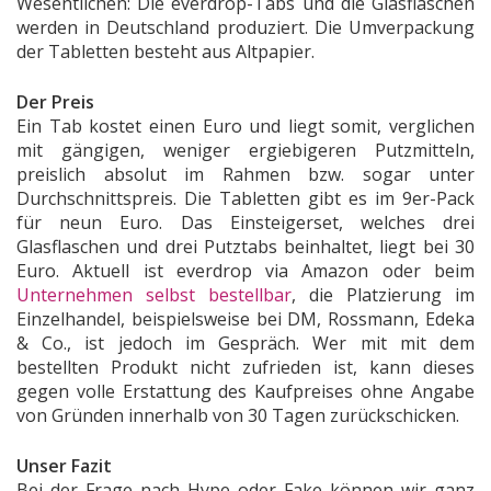
Wesentlichen: Die everdrop-Tabs und die Glasflaschen
werden in Deutschland produziert. Die Umverpackung
der Tabletten besteht aus Altpapier.
Der Preis
Ein Tab kostet einen Euro und liegt somit, verglichen
mit gängigen, weniger ergiebigeren Putzmitteln,
preislich absolut im Rahmen bzw. sogar unter
Durchschnittspreis. Die Tabletten gibt es im 9er-Pack
für neun Euro. Das Einsteigerset, welches drei
Glasflaschen und drei Putztabs beinhaltet, liegt bei 30
Euro. Aktuell ist everdrop via Amazon oder beim
Unternehmen selbst bestellbar
, die Platzierung im
Einzelhandel, beispielsweise bei DM, Rossmann, Edeka
& Co., ist jedoch im Gespräch. Wer mit mit dem
bestellten Produkt nicht zufrieden ist, kann dieses
gegen volle Erstattung des Kaufpreises ohne Angabe
von Gründen innerhalb von 30 Tagen zurückschicken.
Unser Fazit
Bei der Frage nach Hype oder Fake können wir ganz