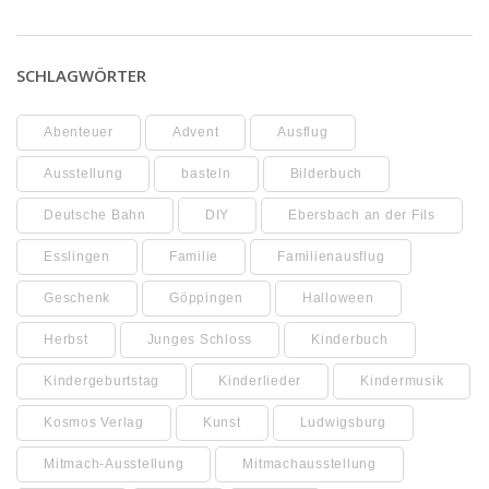
SCHLAGWÖRTER
Abenteuer
Advent
Ausflug
Ausstellung
basteln
Bilderbuch
Deutsche Bahn
DIY
Ebersbach an der Fils
Esslingen
Familie
Familienausflug
Geschenk
Göppingen
Halloween
Herbst
Junges Schloss
Kinderbuch
Kindergeburtstag
Kinderlieder
Kindermusik
Kosmos Verlag
Kunst
Ludwigsburg
Mitmach-Ausstellung
Mitmachausstellung