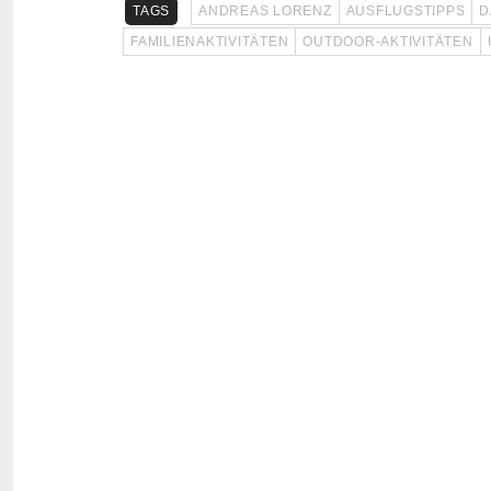
TAGS
ANDREAS LORENZ
AUSFLUGSTIPPS
D
FAMILIENAKTIVITÄTEN
OUTDOOR-AKTIVITÄTEN