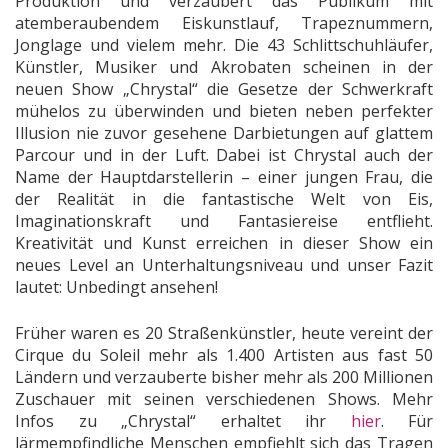
Produktion und verzaubert das Publikum mit
atemberaubendem Eiskunstlauf, Trapeznummern,
Jonglage und vielem mehr. Die 43 Schlittschuhläufer,
Künstler, Musiker und Akrobaten scheinen in der
neuen Show „Chrystal“ die Gesetze der Schwerkraft
mühelos zu überwinden und bieten neben perfekter
Illusion nie zuvor gesehene Darbietungen auf glattem
Parcour und in der Luft. Dabei ist Chrystal auch der
Name der Hauptdarstellerin – einer jungen Frau, die
der Realität in die fantastische Welt von Eis,
Imaginationskraft und Fantasiereise entflieht.
Kreativität und Kunst erreichen in dieser Show ein
neues Level an Unterhaltungsniveau und unser Fazit
lautet: Unbedingt ansehen!
Früher waren es 20 Straßenkünstler, heute vereint der
Cirque du Soleil mehr als 1.400 Artisten aus fast 50
Ländern und verzauberte bisher mehr als 200 Millionen
Zuschauer mit seinen verschiedenen Shows. Mehr
Infos zu „Chrystal“ erhaltet ihr
hier
. Für
lärmempfindliche Menschen empfiehlt sich das Tragen