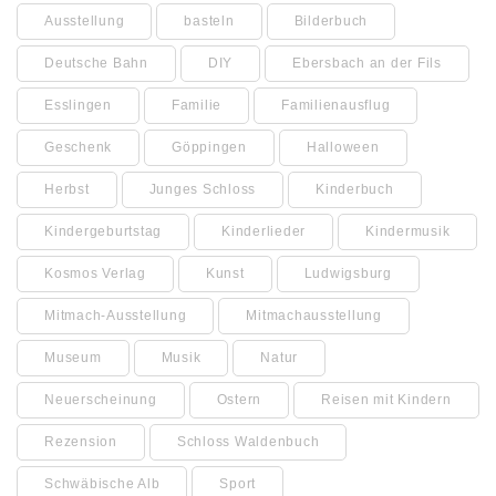
Ausstellung
basteln
Bilderbuch
Deutsche Bahn
DIY
Ebersbach an der Fils
Esslingen
Familie
Familienausflug
Geschenk
Göppingen
Halloween
Herbst
Junges Schloss
Kinderbuch
Kindergeburtstag
Kinderlieder
Kindermusik
Kosmos Verlag
Kunst
Ludwigsburg
Mitmach-Ausstellung
Mitmachausstellung
Museum
Musik
Natur
Neuerscheinung
Ostern
Reisen mit Kindern
Rezension
Schloss Waldenbuch
Schwäbische Alb
Sport