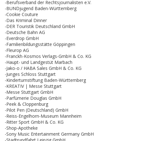
-Berufsverband der Rechtsjournalisten e.V.
-BUNDjugend Baden-Württemberg
-Cookie Couture
-Das Kriminal Dinner
-DER Touristik Deutschland GmbH
-Deutsche Bahn AG
-Everdrop GmbH
-Familienbildungsstätte Göppingen
-Fleurop AG
-Franckh-Kosmos Verlags-GmbH & Co. KG
-Haupt- und Landgestüt Marbach
-Jako-o / HABA Sales GmbH & Co. KG
-Junges Schloss Stuttgart
-Kinderturnstiftung Baden-Württemberg
-KREATIV | Messe Stuttgart
-Messe Stuttgart GmbH
-Parfümerie Douglas GmbH
-Peek & Cloppenburg
-Pilot Pen (Deutschland) GmbH
-Reiss-Engelhorn-Museum Mannheim
-Ritter Sport GmbH & Co. KG
-Shop-Apotheke
-Sony Music Entertainment Germany GmbH
-Stadtrundfahrt Leipzig GmbH