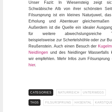
Unser Fazit: In Wiesensteig zeigt si
Schwäbische Alb von ihrer schönsten Seit
Filsursprung ist ein kleines Naturjuwel, da
Erholung und Abenteuer gleichermaßen b
Außerdem ist die Quelle ein idealer Ausgan
für weitere abwechslungsreiche To
beispielsweise zur Schertelshöhle oder zur Bu
Reußenstein. Auch einen Besuch der
Kugelm
Neidlingen
und des Neidlinger Wasserfalls 
wir empfehlen. Mehr Infos zum Filsursprung 
hier
.
CATEGORIES
NATURREICH
UNTERWEGS
TAGS
FILSURSPRUNG
HASENTAL
KARSTQU