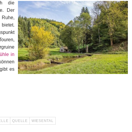
ch die
e. Der
s Ruhe,
ietet.
gspunkt
uren,
rgruine
ühle in
können
gibt es
ELLE
QUELLE
WIESENTAL