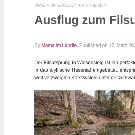
HOME
UNTERWEGS
NATURREICH
Ausflug zum Fils
By
Mama im Ländle
.
Published on 17. März 20
Der Filsursprung in Wiesensteig ist ein perfekt
In das idyllische Hasental eingebettet, entspr
weit verzweigten Karstsystem unter der Schwä