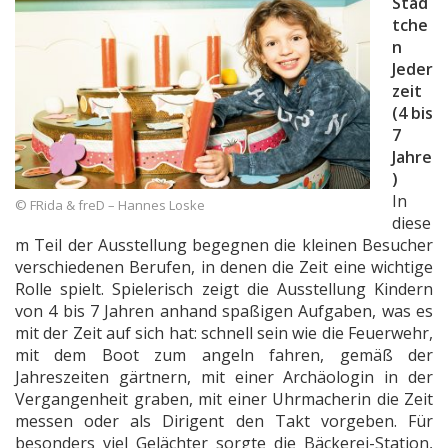
Städ
tche
n
Jeder
zeit
(4 bis
7
Jahre
)
In
© FRida & freD – Hannes Loske
diese
m Teil der Ausstellung begegnen die kleinen Besucher
verschiedenen Berufen, in denen die Zeit eine wichtige
Rolle spielt. Spielerisch zeigt die Ausstellung Kindern
von 4 bis 7 Jahren anhand spaßigen Aufgaben, was es
mit der Zeit auf sich hat: schnell sein wie die Feuerwehr,
mit dem Boot zum angeln fahren, gemäß der
Jahreszeiten gärtnern, mit einer Archäologin in der
Vergangenheit graben, mit einer Uhrmacherin die Zeit
messen oder als Dirigent den Takt vorgeben. Für
besonders viel Gelächter sorgte die Bäckerei-Station,