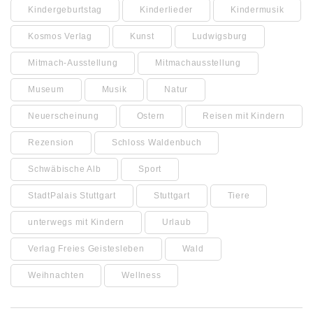
Kindergeburtstag
Kinderlieder
Kindermusik
Kosmos Verlag
Kunst
Ludwigsburg
Mitmach-Ausstellung
Mitmachausstellung
Museum
Musik
Natur
Neuerscheinung
Ostern
Reisen mit Kindern
Rezension
Schloss Waldenbuch
Schwäbische Alb
Sport
StadtPalais Stuttgart
Stuttgart
Tiere
unterwegs mit Kindern
Urlaub
Verlag Freies Geistesleben
Wald
Weihnachten
Wellness