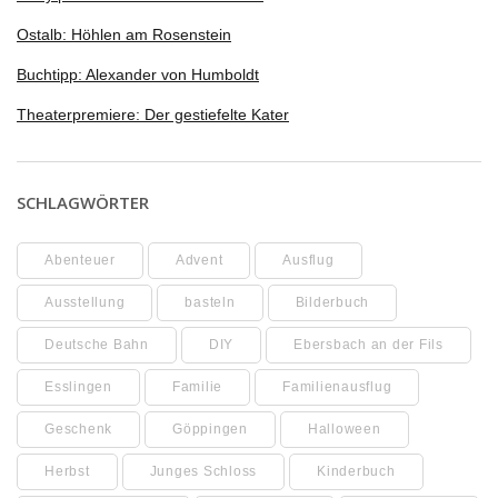
Ostalb: Höhlen am Rosenstein
Buchtipp: Alexander von Humboldt
Theaterpremiere: Der gestiefelte Kater
SCHLAGWÖRTER
Abenteuer
Advent
Ausflug
Ausstellung
basteln
Bilderbuch
Deutsche Bahn
DIY
Ebersbach an der Fils
Esslingen
Familie
Familienausflug
Geschenk
Göppingen
Halloween
Herbst
Junges Schloss
Kinderbuch