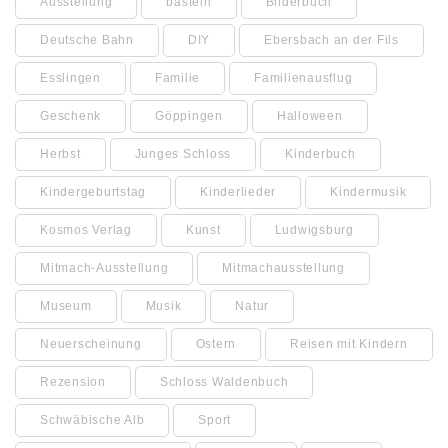
Ausstellung
basteln
Bilderbuch
Deutsche Bahn
DIY
Ebersbach an der Fils
Esslingen
Familie
Familienausflug
Geschenk
Göppingen
Halloween
Herbst
Junges Schloss
Kinderbuch
Kindergeburtstag
Kinderlieder
Kindermusik
Kosmos Verlag
Kunst
Ludwigsburg
Mitmach-Ausstellung
Mitmachausstellung
Museum
Musik
Natur
Neuerscheinung
Ostern
Reisen mit Kindern
Rezension
Schloss Waldenbuch
Schwäbische Alb
Sport