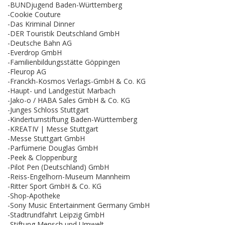
-BUNDjugend Baden-Württemberg
-Cookie Couture
-Das Kriminal Dinner
-DER Touristik Deutschland GmbH
-Deutsche Bahn AG
-Everdrop GmbH
-Familienbildungsstätte Göppingen
-Fleurop AG
-Franckh-Kosmos Verlags-GmbH & Co. KG
-Haupt- und Landgestüt Marbach
-Jako-o / HABA Sales GmbH & Co. KG
-Junges Schloss Stuttgart
-Kinderturnstiftung Baden-Württemberg
-KREATIV | Messe Stuttgart
-Messe Stuttgart GmbH
-Parfümerie Douglas GmbH
-Peek & Cloppenburg
-Pilot Pen (Deutschland) GmbH
-Reiss-Engelhorn-Museum Mannheim
-Ritter Sport GmbH & Co. KG
-Shop-Apotheke
-Sony Music Entertainment Germany GmbH
-Stadtrundfahrt Leipzig GmbH
-Stiftung Mensch und Umwelt