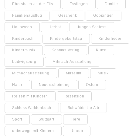
Ebersbach an der Fils
Esslingen
Familie
Familienausflug
Geschenk
Göppingen
Halloween
Herbst
Junges Schloss
Kinderbuch
Kindergeburtstag
Kinderlieder
Kindermusik
Kosmos Verlag
Kunst
Ludwigsburg
Mitmach-Ausstellung
Mitmachausstellung
Museum
Musik
Natur
Neuerscheinung
Ostern
Reisen mit Kindern
Rezension
Schloss Waldenbuch
Schwäbische Alb
Sport
Stuttgart
Tiere
unterwegs mit Kindern
Urlaub