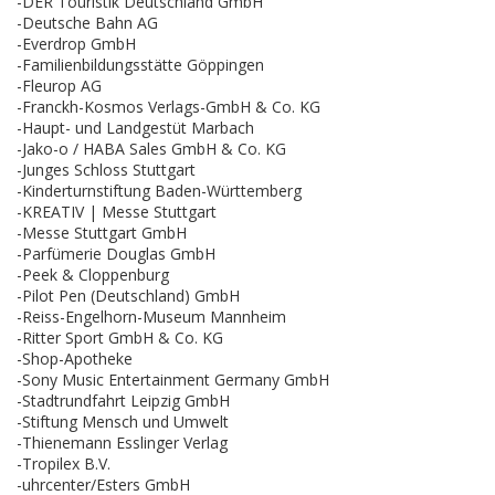
-DER Touristik Deutschland GmbH
-Deutsche Bahn AG
-Everdrop GmbH
-Familienbildungsstätte Göppingen
-Fleurop AG
-Franckh-Kosmos Verlags-GmbH & Co. KG
-Haupt- und Landgestüt Marbach
-Jako-o / HABA Sales GmbH & Co. KG
-Junges Schloss Stuttgart
-Kinderturnstiftung Baden-Württemberg
-KREATIV | Messe Stuttgart
-Messe Stuttgart GmbH
-Parfümerie Douglas GmbH
-Peek & Cloppenburg
-Pilot Pen (Deutschland) GmbH
-Reiss-Engelhorn-Museum Mannheim
-Ritter Sport GmbH & Co. KG
-Shop-Apotheke
-Sony Music Entertainment Germany GmbH
-Stadtrundfahrt Leipzig GmbH
-Stiftung Mensch und Umwelt
-Thienemann Esslinger Verlag
-Tropilex B.V.
-uhrcenter/Esters GmbH