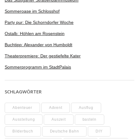
Das Stuttgarter Straßenbahnmuseum
Sommeroase im Schlosshof
Party pur: Die Schorndorfer Woche
Ostalb: Höhlen am Rosenstein
Buchtipp: Alexander von Humboldt
Theaterpremiere: Der gestiefelte Kater
Sommerprogramm im StadtPalais
SCHLAGWÖRTER
Abenteuer
Advent
Ausflug
Ausstellung
Auszeit
basteln
Bilderbuch
Deutsche Bahn
DIY