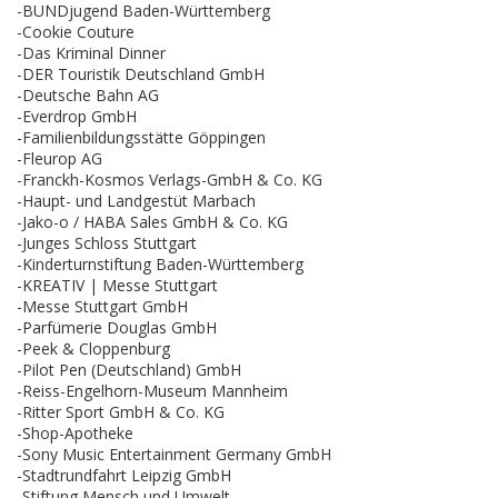
-BUNDjugend Baden-Württemberg
-Cookie Couture
-Das Kriminal Dinner
-DER Touristik Deutschland GmbH
-Deutsche Bahn AG
-Everdrop GmbH
-Familienbildungsstätte Göppingen
-Fleurop AG
-Franckh-Kosmos Verlags-GmbH & Co. KG
-Haupt- und Landgestüt Marbach
-Jako-o / HABA Sales GmbH & Co. KG
-Junges Schloss Stuttgart
-Kinderturnstiftung Baden-Württemberg
-KREATIV | Messe Stuttgart
-Messe Stuttgart GmbH
-Parfümerie Douglas GmbH
-Peek & Cloppenburg
-Pilot Pen (Deutschland) GmbH
-Reiss-Engelhorn-Museum Mannheim
-Ritter Sport GmbH & Co. KG
-Shop-Apotheke
-Sony Music Entertainment Germany GmbH
-Stadtrundfahrt Leipzig GmbH
-Stiftung Mensch und Umwelt