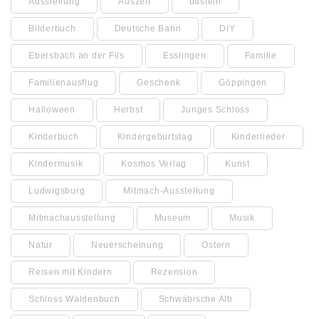
Ausstellung
Auszeit
basteln
Bilderbuch
Deutsche Bahn
DIY
Ebersbach an der Fils
Esslingen
Familie
Familienausflug
Geschenk
Göppingen
Halloween
Herbst
Junges Schloss
Kinderbuch
Kindergeburtstag
Kinderlieder
Kindermusik
Kosmos Verlag
Kunst
Ludwigsburg
Mitmach-Ausstellung
Mitmachausstellung
Museum
Musik
Natur
Neuerscheinung
Ostern
Reisen mit Kindern
Rezension
Schloss Waldenbuch
Schwäbische Alb