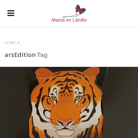
HOME
arsEdition
Tag
READ MORE