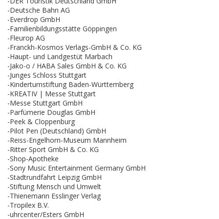
-DER Touristik Deutschland GmbH
-Deutsche Bahn AG
-Everdrop GmbH
-Familienbildungsstätte Göppingen
-Fleurop AG
-Franckh-Kosmos Verlags-GmbH & Co. KG
-Haupt- und Landgestüt Marbach
-Jako-o / HABA Sales GmbH & Co. KG
-Junges Schloss Stuttgart
-Kinderturnstiftung Baden-Württemberg
-KREATIV | Messe Stuttgart
-Messe Stuttgart GmbH
-Parfümerie Douglas GmbH
-Peek & Cloppenburg
-Pilot Pen (Deutschland) GmbH
-Reiss-Engelhorn-Museum Mannheim
-Ritter Sport GmbH & Co. KG
-Shop-Apotheke
-Sony Music Entertainment Germany GmbH
-Stadtrundfahrt Leipzig GmbH
-Stiftung Mensch und Umwelt
-Thienemann Esslinger Verlag
-Tropilex B.V.
-uhrcenter/Esters GmbH