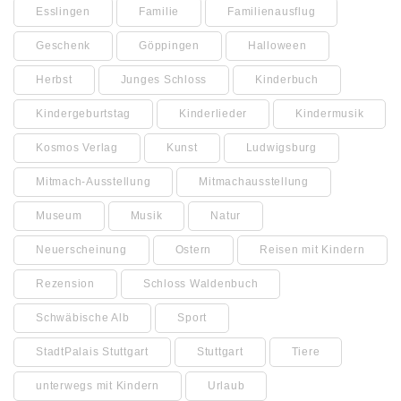
Esslingen
Familie
Familienausflug
Geschenk
Göppingen
Halloween
Herbst
Junges Schloss
Kinderbuch
Kindergeburtstag
Kinderlieder
Kindermusik
Kosmos Verlag
Kunst
Ludwigsburg
Mitmach-Ausstellung
Mitmachausstellung
Museum
Musik
Natur
Neuerscheinung
Ostern
Reisen mit Kindern
Rezension
Schloss Waldenbuch
Schwäbische Alb
Sport
StadtPalais Stuttgart
Stuttgart
Tiere
unterwegs mit Kindern
Urlaub