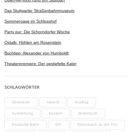
Open-Air-Kino rund um Stuttgart
Das Stuttgarter Straßenbahnmuseum
Sommeroase im Schlosshof
Party pur: Die Schorndorfer Woche
Ostalb: Höhlen am Rosenstein
Buchtipp: Alexander von Humboldt
Theaterpremiere: Der gestiefelte Kater
SCHLAGWÖRTER
Abenteuer
Advent
Ausflug
Ausstellung
basteln
Bilderbuch
Deutsche Bahn
DIY
Ebersbach an der Fils