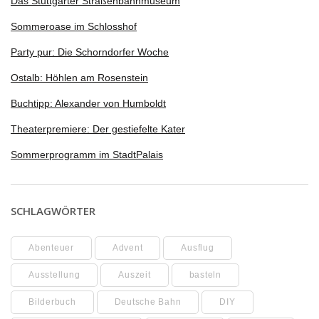
Das Stuttgarter Straßenbahnmuseum
Sommeroase im Schlosshof
Party pur: Die Schorndorfer Woche
Ostalb: Höhlen am Rosenstein
Buchtipp: Alexander von Humboldt
Theaterpremiere: Der gestiefelte Kater
Sommerprogramm im StadtPalais
SCHLAGWÖRTER
Abenteuer
Advent
Ausflug
Ausstellung
Auszeit
basteln
Bilderbuch
Deutsche Bahn
DIY