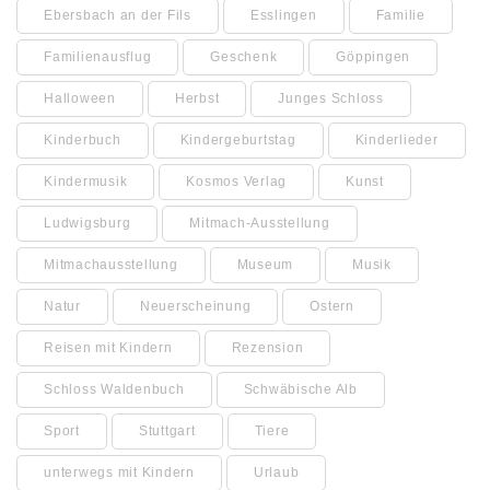
Ebersbach an der Fils
Esslingen
Familie
Familienausflug
Geschenk
Göppingen
Halloween
Herbst
Junges Schloss
Kinderbuch
Kindergeburtstag
Kinderlieder
Kindermusik
Kosmos Verlag
Kunst
Ludwigsburg
Mitmach-Ausstellung
Mitmachausstellung
Museum
Musik
Natur
Neuerscheinung
Ostern
Reisen mit Kindern
Rezension
Schloss Waldenbuch
Schwäbische Alb
Sport
Stuttgart
Tiere
unterwegs mit Kindern
Urlaub