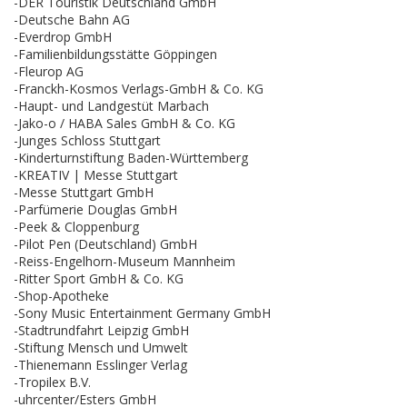
-DER Touristik Deutschland GmbH
-Deutsche Bahn AG
-Everdrop GmbH
-Familienbildungsstätte Göppingen
-Fleurop AG
-Franckh-Kosmos Verlags-GmbH & Co. KG
-Haupt- und Landgestüt Marbach
-Jako-o / HABA Sales GmbH & Co. KG
-Junges Schloss Stuttgart
-Kinderturnstiftung Baden-Württemberg
-KREATIV | Messe Stuttgart
-Messe Stuttgart GmbH
-Parfümerie Douglas GmbH
-Peek & Cloppenburg
-Pilot Pen (Deutschland) GmbH
-Reiss-Engelhorn-Museum Mannheim
-Ritter Sport GmbH & Co. KG
-Shop-Apotheke
-Sony Music Entertainment Germany GmbH
-Stadtrundfahrt Leipzig GmbH
-Stiftung Mensch und Umwelt
-Thienemann Esslinger Verlag
-Tropilex B.V.
-uhrcenter/Esters GmbH