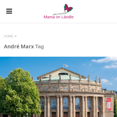
HOME
André Marx
Tag
READ MORE