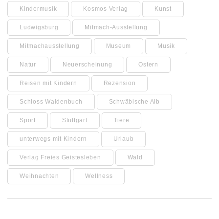
Kindermusik
Kosmos Verlag
Kunst
Ludwigsburg
Mitmach-Ausstellung
Mitmachausstellung
Museum
Musik
Natur
Neuerscheinung
Ostern
Reisen mit Kindern
Rezension
Schloss Waldenbuch
Schwäbische Alb
Sport
Stuttgart
Tiere
unterwegs mit Kindern
Urlaub
Verlag Freies Geistesleben
Wald
Weihnachten
Wellness