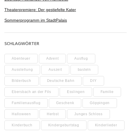
Theaterpremiere: Der gestiefelte Kater
Sommerprogramm im StadtPalais
SCHLAGWÖRTER
Abenteuer
Advent
Ausflug
Ausstellung
Auszeit
basteln
Bilderbuch
Deutsche Bahn
DIY
Ebersbach an der Fils
Esslingen
Familie
Familienausflug
Geschenk
Göppingen
Halloween
Herbst
Junges Schloss
Kinderbuch
Kindergeburtstag
Kinderlieder