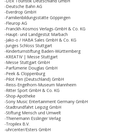
-DER Touristik Deutschland GmbH
-Deutsche Bahn AG
-Everdrop GmbH
-Familienbildungsstätte Göppingen
-Fleurop AG
-Franckh-Kosmos Verlags-GmbH & Co. KG
-Haupt- und Landgestüt Marbach
-Jako-o / HABA Sales GmbH & Co. KG
-Junges Schloss Stuttgart
-Kinderturnstiftung Baden-Württemberg
-KREATIV | Messe Stuttgart
-Messe Stuttgart GmbH
-Parfümerie Douglas GmbH
-Peek & Cloppenburg
-Pilot Pen (Deutschland) GmbH
-Reiss-Engelhorn-Museum Mannheim
-Ritter Sport GmbH & Co. KG
-Shop-Apotheke
-Sony Music Entertainment Germany GmbH
-Stadtrundfahrt Leipzig GmbH
-Stiftung Mensch und Umwelt
-Thienemann Esslinger Verlag
-Tropilex B.V.
-uhrcenter/Esters GmbH