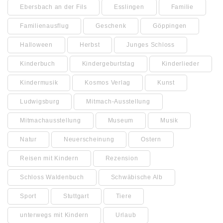
Ebersbach an der Fils
Esslingen
Familie
Familienausflug
Geschenk
Göppingen
Halloween
Herbst
Junges Schloss
Kinderbuch
Kindergeburtstag
Kinderlieder
Kindermusik
Kosmos Verlag
Kunst
Ludwigsburg
Mitmach-Ausstellung
Mitmachausstellung
Museum
Musik
Natur
Neuerscheinung
Ostern
Reisen mit Kindern
Rezension
Schloss Waldenbuch
Schwäbische Alb
Sport
Stuttgart
Tiere
unterwegs mit Kindern
Urlaub