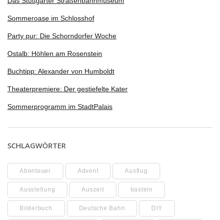
Das Stuttgarter Straßenbahnmuseum
Sommeroase im Schlosshof
Party pur: Die Schorndorfer Woche
Ostalb: Höhlen am Rosenstein
Buchtipp: Alexander von Humboldt
Theaterpremiere: Der gestiefelte Kater
Sommerprogramm im StadtPalais
SCHLAGWÖRTER
Abenteuer
Advent
Ausflug
Ausstellung
Auszeit
basteln
Bilderbuch
Deutsche Bahn
DIY