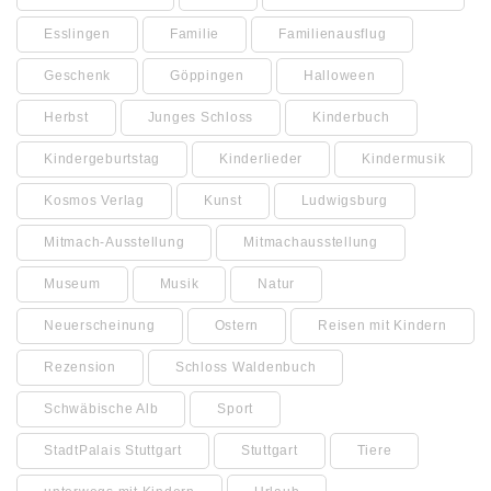
Esslingen
Familie
Familienausflug
Geschenk
Göppingen
Halloween
Herbst
Junges Schloss
Kinderbuch
Kindergeburtstag
Kinderlieder
Kindermusik
Kosmos Verlag
Kunst
Ludwigsburg
Mitmach-Ausstellung
Mitmachausstellung
Museum
Musik
Natur
Neuerscheinung
Ostern
Reisen mit Kindern
Rezension
Schloss Waldenbuch
Schwäbische Alb
Sport
StadtPalais Stuttgart
Stuttgart
Tiere