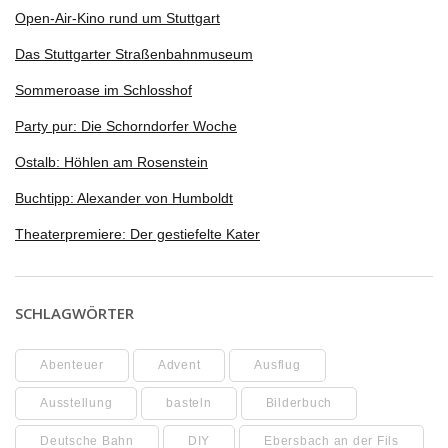
Open-Air-Kino rund um Stuttgart
Das Stuttgarter Straßenbahnmuseum
Sommeroase im Schlosshof
Party pur: Die Schorndorfer Woche
Ostalb: Höhlen am Rosenstein
Buchtipp: Alexander von Humboldt
Theaterpremiere: Der gestiefelte Kater
SCHLAGWÖRTER
Abenteuer
Advent
Ausflug
Ausstellung
basteln
Bilderbuch
Deutsche Bahn
DIY
Ebersbach an der Fils