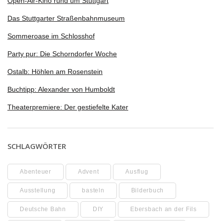
Open-Air-Kino rund um Stuttgart
Das Stuttgarter Straßenbahnmuseum
Sommeroase im Schlosshof
Party pur: Die Schorndorfer Woche
Ostalb: Höhlen am Rosenstein
Buchtipp: Alexander von Humboldt
Theaterpremiere: Der gestiefelte Kater
SCHLAGWÖRTER
Abenteuer
Advent
Ausflug
Ausstellung
basteln
Bilderbuch
Deutsche Bahn
DIY
Ebersbach an der Fils