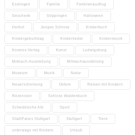
Esslingen
Familie
Familienausflug
Geschenk
Göppingen
Halloween
Herbst
Junges Schloss
Kinderbuch
Kindergeburtstag
Kinderlieder
Kindermusik
Kosmos Verlag
Kunst
Ludwigsburg
Mitmach-Ausstellung
Mitmachausstellung
Museum
Musik
Natur
Neuerscheinung
Ostern
Reisen mit Kindern
Rezension
Schloss Waldenbuch
Schwäbische Alb
Sport
StadtPalais Stuttgart
Stuttgart
Tiere
unterwegs mit Kindern
Urlaub