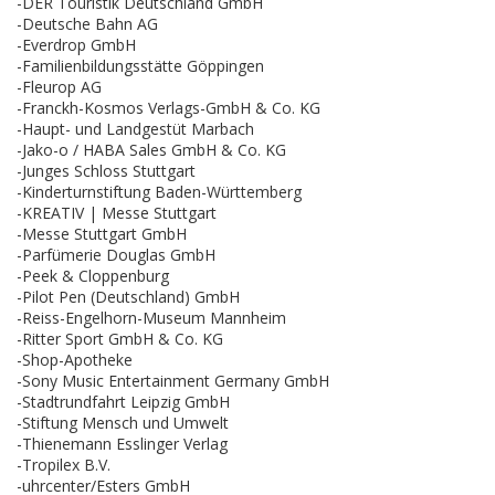
-DER Touristik Deutschland GmbH
-Deutsche Bahn AG
-Everdrop GmbH
-Familienbildungsstätte Göppingen
-Fleurop AG
-Franckh-Kosmos Verlags-GmbH & Co. KG
-Haupt- und Landgestüt Marbach
-Jako-o / HABA Sales GmbH & Co. KG
-Junges Schloss Stuttgart
-Kinderturnstiftung Baden-Württemberg
-KREATIV | Messe Stuttgart
-Messe Stuttgart GmbH
-Parfümerie Douglas GmbH
-Peek & Cloppenburg
-Pilot Pen (Deutschland) GmbH
-Reiss-Engelhorn-Museum Mannheim
-Ritter Sport GmbH & Co. KG
-Shop-Apotheke
-Sony Music Entertainment Germany GmbH
-Stadtrundfahrt Leipzig GmbH
-Stiftung Mensch und Umwelt
-Thienemann Esslinger Verlag
-Tropilex B.V.
-uhrcenter/Esters GmbH