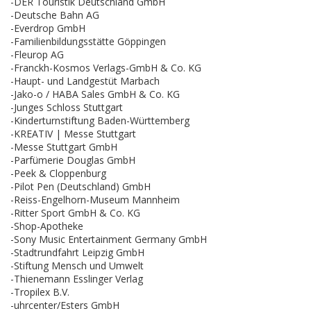
-DER Touristik Deutschland GmbH
-Deutsche Bahn AG
-Everdrop GmbH
-Familienbildungsstätte Göppingen
-Fleurop AG
-Franckh-Kosmos Verlags-GmbH & Co. KG
-Haupt- und Landgestüt Marbach
-Jako-o / HABA Sales GmbH & Co. KG
-Junges Schloss Stuttgart
-Kinderturnstiftung Baden-Württemberg
-KREATIV | Messe Stuttgart
-Messe Stuttgart GmbH
-Parfümerie Douglas GmbH
-Peek & Cloppenburg
-Pilot Pen (Deutschland) GmbH
-Reiss-Engelhorn-Museum Mannheim
-Ritter Sport GmbH & Co. KG
-Shop-Apotheke
-Sony Music Entertainment Germany GmbH
-Stadtrundfahrt Leipzig GmbH
-Stiftung Mensch und Umwelt
-Thienemann Esslinger Verlag
-Tropilex B.V.
-uhrcenter/Esters GmbH