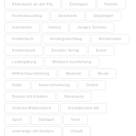
Ebersbach an der Fils
Esslingen
Familie
Familienausflug
Geschenk
Göppingen
Halloween
Herbst
Junges Schloss
Kinderbuch
Kindergeburtstag
Kinderlieder
Kindermusik
Kosmos Verlag
Kunst
Ludwigsburg
Mitmach-Ausstellung
Mitmachausstellung
Museum
Musik
Natur
Neuerscheinung
Ostern
Reisen mit Kindern
Rezension
Schloss Waldenbuch
Schwäbische Alb
Sport
Stuttgart
Tiere
unterwegs mit Kindern
Urlaub