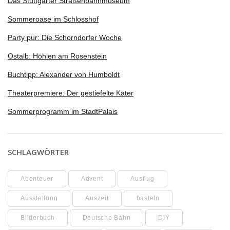
Das Stuttgarter Straßenbahnmuseum
Sommeroase im Schlosshof
Party pur: Die Schorndorfer Woche
Ostalb: Höhlen am Rosenstein
Buchtipp: Alexander von Humboldt
Theaterpremiere: Der gestiefelte Kater
Sommerprogramm im StadtPalais
SCHLAGWÖRTER
Abenteuer
Advent
Ausflug
Ausstellung
Auszeit
basteln
Bilderbuch
Deutsche Bahn
DIY