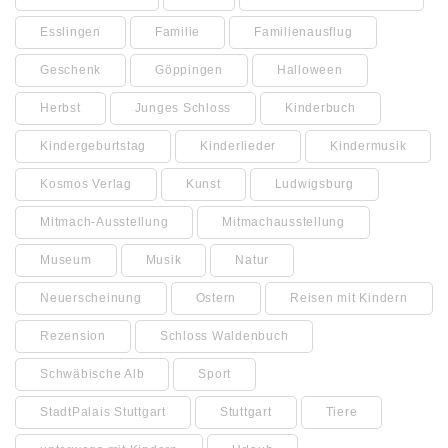
Esslingen
Familie
Familienausflug
Geschenk
Göppingen
Halloween
Herbst
Junges Schloss
Kinderbuch
Kindergeburtstag
Kinderlieder
Kindermusik
Kosmos Verlag
Kunst
Ludwigsburg
Mitmach-Ausstellung
Mitmachausstellung
Museum
Musik
Natur
Neuerscheinung
Ostern
Reisen mit Kindern
Rezension
Schloss Waldenbuch
Schwäbische Alb
Sport
StadtPalais Stuttgart
Stuttgart
Tiere