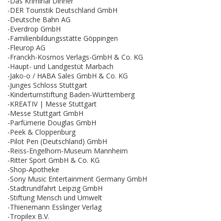
-Das Kriminal Dinner
-DER Touristik Deutschland GmbH
-Deutsche Bahn AG
-Everdrop GmbH
-Familienbildungsstätte Göppingen
-Fleurop AG
-Franckh-Kosmos Verlags-GmbH & Co. KG
-Haupt- und Landgestüt Marbach
-Jako-o / HABA Sales GmbH & Co. KG
-Junges Schloss Stuttgart
-Kinderturnstiftung Baden-Württemberg
-KREATIV | Messe Stuttgart
-Messe Stuttgart GmbH
-Parfümerie Douglas GmbH
-Peek & Cloppenburg
-Pilot Pen (Deutschland) GmbH
-Reiss-Engelhorn-Museum Mannheim
-Ritter Sport GmbH & Co. KG
-Shop-Apotheke
-Sony Music Entertainment Germany GmbH
-Stadtrundfahrt Leipzig GmbH
-Stiftung Mensch und Umwelt
-Thienemann Esslinger Verlag
-Tropilex B.V.