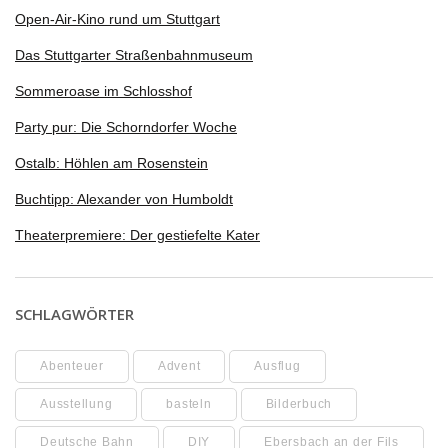
Open-Air-Kino rund um Stuttgart
Das Stuttgarter Straßenbahnmuseum
Sommeroase im Schlosshof
Party pur: Die Schorndorfer Woche
Ostalb: Höhlen am Rosenstein
Buchtipp: Alexander von Humboldt
Theaterpremiere: Der gestiefelte Kater
SCHLAGWÖRTER
Abenteuer
Advent
Ausflug
Ausstellung
basteln
Bilderbuch
Deutsche Bahn
DIY
Ebersbach an der Fils