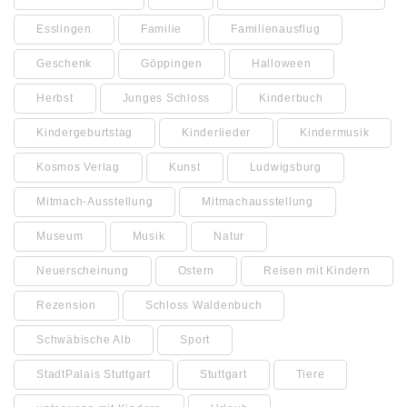
Esslingen
Familie
Familienausflug
Geschenk
Göppingen
Halloween
Herbst
Junges Schloss
Kinderbuch
Kindergeburtstag
Kinderlieder
Kindermusik
Kosmos Verlag
Kunst
Ludwigsburg
Mitmach-Ausstellung
Mitmachausstellung
Museum
Musik
Natur
Neuerscheinung
Ostern
Reisen mit Kindern
Rezension
Schloss Waldenbuch
Schwäbische Alb
Sport
StadtPalais Stuttgart
Stuttgart
Tiere