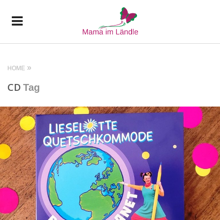
HOME
CD
Tag
READ MORE