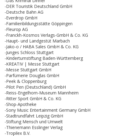
-Das Kriminal Dinner
-DER Touristik Deutschland GmbH
-Deutsche Bahn AG
-Everdrop GmbH
-Familienbildungsstätte Göppingen
-Fleurop AG
-Franckh-Kosmos Verlags-GmbH & Co. KG
-Haupt- und Landgestüt Marbach
-Jako-o / HABA Sales GmbH & Co. KG
-Junges Schloss Stuttgart
-Kinderturnstiftung Baden-Württemberg
-KREATIV | Messe Stuttgart
-Messe Stuttgart GmbH
-Parfümerie Douglas GmbH
-Peek & Cloppenburg
-Pilot Pen (Deutschland) GmbH
-Reiss-Engelhorn-Museum Mannheim
-Ritter Sport GmbH & Co. KG
-Shop-Apotheke
-Sony Music Entertainment Germany GmbH
-Stadtrundfahrt Leipzig GmbH
-Stiftung Mensch und Umwelt
-Thienemann Esslinger Verlag
-Tropilex B.V.