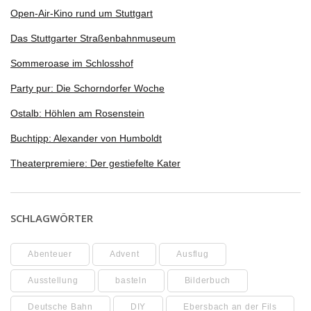
Open-Air-Kino rund um Stuttgart
Das Stuttgarter Straßenbahnmuseum
Sommeroase im Schlosshof
Party pur: Die Schorndorfer Woche
Ostalb: Höhlen am Rosenstein
Buchtipp: Alexander von Humboldt
Theaterpremiere: Der gestiefelte Kater
SCHLAGWÖRTER
Abenteuer
Advent
Ausflug
Ausstellung
basteln
Bilderbuch
Deutsche Bahn
DIY
Ebersbach an der Fils