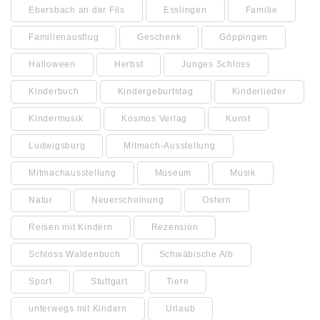
Ebersbach an der Fils
Esslingen
Familie
Familienausflug
Geschenk
Göppingen
Halloween
Herbst
Junges Schloss
Kinderbuch
Kindergeburtstag
Kinderlieder
Kindermusik
Kosmos Verlag
Kunst
Ludwigsburg
Mitmach-Ausstellung
Mitmachausstellung
Museum
Musik
Natur
Neuerscheinung
Ostern
Reisen mit Kindern
Rezension
Schloss Waldenbuch
Schwäbische Alb
Sport
Stuttgart
Tiere
unterwegs mit Kindern
Urlaub