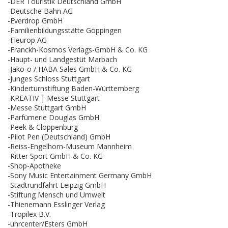
-DER Touristik Deutschland GmbH
-Deutsche Bahn AG
-Everdrop GmbH
-Familienbildungsstätte Göppingen
-Fleurop AG
-Franckh-Kosmos Verlags-GmbH & Co. KG
-Haupt- und Landgestüt Marbach
-Jako-o / HABA Sales GmbH & Co. KG
-Junges Schloss Stuttgart
-Kinderturnstiftung Baden-Württemberg
-KREATIV | Messe Stuttgart
-Messe Stuttgart GmbH
-Parfümerie Douglas GmbH
-Peek & Cloppenburg
-Pilot Pen (Deutschland) GmbH
-Reiss-Engelhorn-Museum Mannheim
-Ritter Sport GmbH & Co. KG
-Shop-Apotheke
-Sony Music Entertainment Germany GmbH
-Stadtrundfahrt Leipzig GmbH
-Stiftung Mensch und Umwelt
-Thienemann Esslinger Verlag
-Tropilex B.V.
-uhrcenter/Esters GmbH