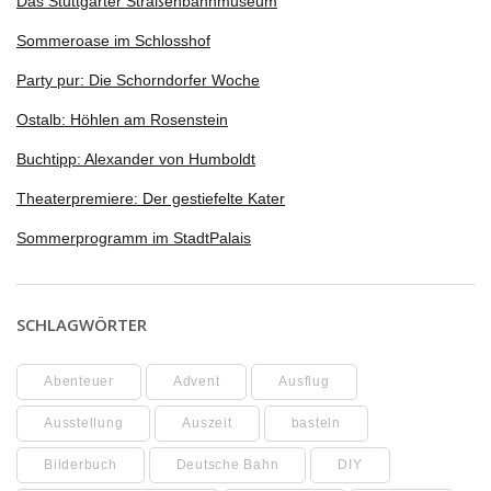
Das Stuttgarter Straßenbahnmuseum
Sommeroase im Schlosshof
Party pur: Die Schorndorfer Woche
Ostalb: Höhlen am Rosenstein
Buchtipp: Alexander von Humboldt
Theaterpremiere: Der gestiefelte Kater
Sommerprogramm im StadtPalais
SCHLAGWÖRTER
Abenteuer
Advent
Ausflug
Ausstellung
Auszeit
basteln
Bilderbuch
Deutsche Bahn
DIY