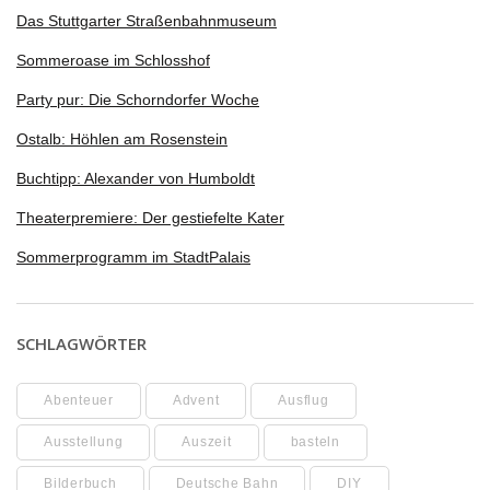
Das Stuttgarter Straßenbahnmuseum
Sommeroase im Schlosshof
Party pur: Die Schorndorfer Woche
Ostalb: Höhlen am Rosenstein
Buchtipp: Alexander von Humboldt
Theaterpremiere: Der gestiefelte Kater
Sommerprogramm im StadtPalais
SCHLAGWÖRTER
Abenteuer
Advent
Ausflug
Ausstellung
Auszeit
basteln
Bilderbuch
Deutsche Bahn
DIY