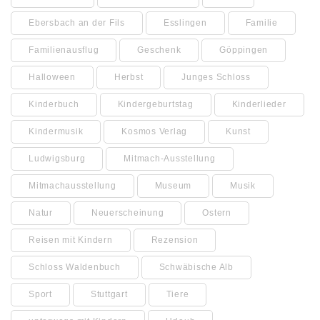
Ebersbach an der Fils
Esslingen
Familie
Familienausflug
Geschenk
Göppingen
Halloween
Herbst
Junges Schloss
Kinderbuch
Kindergeburtstag
Kinderlieder
Kindermusik
Kosmos Verlag
Kunst
Ludwigsburg
Mitmach-Ausstellung
Mitmachausstellung
Museum
Musik
Natur
Neuerscheinung
Ostern
Reisen mit Kindern
Rezension
Schloss Waldenbuch
Schwäbische Alb
Sport
Stuttgart
Tiere