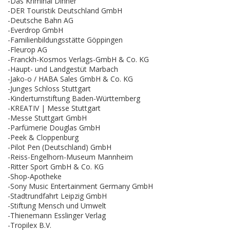
-Das Kriminal Dinner
-DER Touristik Deutschland GmbH
-Deutsche Bahn AG
-Everdrop GmbH
-Familienbildungsstätte Göppingen
-Fleurop AG
-Franckh-Kosmos Verlags-GmbH & Co. KG
-Haupt- und Landgestüt Marbach
-Jako-o / HABA Sales GmbH & Co. KG
-Junges Schloss Stuttgart
-Kinderturnstiftung Baden-Württemberg
-KREATIV | Messe Stuttgart
-Messe Stuttgart GmbH
-Parfümerie Douglas GmbH
-Peek & Cloppenburg
-Pilot Pen (Deutschland) GmbH
-Reiss-Engelhorn-Museum Mannheim
-Ritter Sport GmbH & Co. KG
-Shop-Apotheke
-Sony Music Entertainment Germany GmbH
-Stadtrundfahrt Leipzig GmbH
-Stiftung Mensch und Umwelt
-Thienemann Esslinger Verlag
-Tropilex B.V.