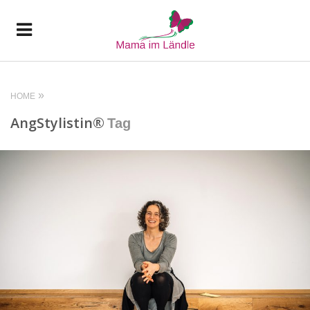
HOME
AngStylistin®️
Tag
READ MORE