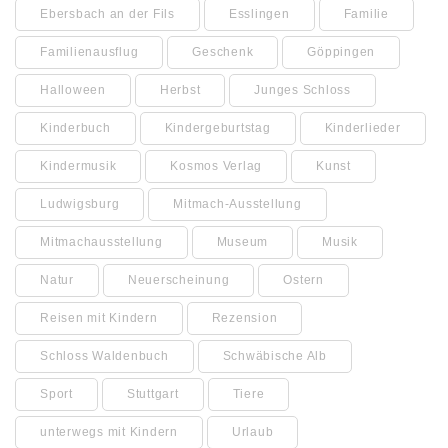
Ebersbach an der Fils
Esslingen
Familie
Familienausflug
Geschenk
Göppingen
Halloween
Herbst
Junges Schloss
Kinderbuch
Kindergeburtstag
Kinderlieder
Kindermusik
Kosmos Verlag
Kunst
Ludwigsburg
Mitmach-Ausstellung
Mitmachausstellung
Museum
Musik
Natur
Neuerscheinung
Ostern
Reisen mit Kindern
Rezension
Schloss Waldenbuch
Schwäbische Alb
Sport
Stuttgart
Tiere
unterwegs mit Kindern
Urlaub