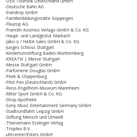
-DER Touristik Deutschland GmbH
-Deutsche Bahn AG
-Everdrop GmbH
-Familienbildungsstätte Göppingen
-Fleurop AG
-Franckh-Kosmos Verlags-GmbH & Co. KG
-Haupt- und Landgestüt Marbach
-Jako-o / HABA Sales GmbH & Co. KG
-Junges Schloss Stuttgart
-Kinderturnstiftung Baden-Württemberg
-KREATIV | Messe Stuttgart
-Messe Stuttgart GmbH
-Parfümerie Douglas GmbH
-Peek & Cloppenburg
-Pilot Pen (Deutschland) GmbH
-Reiss-Engelhorn-Museum Mannheim
-Ritter Sport GmbH & Co. KG
-Shop-Apotheke
-Sony Music Entertainment Germany GmbH
-Stadtrundfahrt Leipzig GmbH
-Stiftung Mensch und Umwelt
-Thienemann Esslinger Verlag
-Tropilex B.V.
-uhrcenter/Esters GmbH