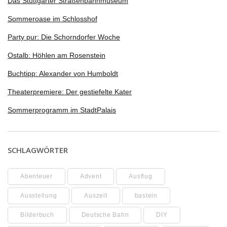
Das Stuttgarter Straßenbahnmuseum
Sommeroase im Schlosshof
Party pur: Die Schorndorfer Woche
Ostalb: Höhlen am Rosenstein
Buchtipp: Alexander von Humboldt
Theaterpremiere: Der gestiefelte Kater
Sommerprogramm im StadtPalais
SCHLAGWÖRTER
Abenteuer
Advent
Ausflug
Ausstellung
Auszeit
basteln
Bilderbuch
Deutsche Bahn
DIY